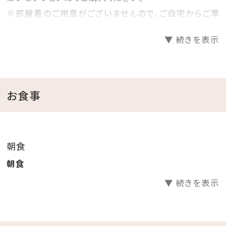
※部屋着のご用意がございませんので、ご自宅からご準
備いただくようお願いいたします。
▼ 続きを表示
－－－ 一泊のストーリーを充実させる「＆」があ
るホテル。 －－－
お食事
ホテルごとに異なる「＆」を発信していくホテル・アンドル
ームス。
ホテル・アンドルームス那覇ポートでは、那覇の市街地
朝食
にありながらリゾート気分を味わえる
朝食
さまざまな「＆」をご用意いたします。
▼ 続きを表示
＼当日予約も大歓迎なので那覇へ遊びに来た際や急な
宿泊にも／