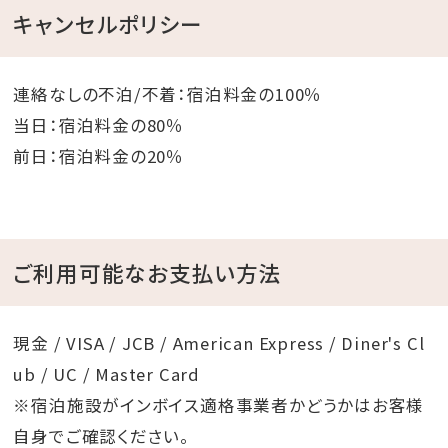
ご利用をご希望の際は【プール＆サウナ利用券付プラ
キャンセルポリシー
ン】でのご予約をお願いいたします。
ただし、【プール＆サウナ利用券付プラン】は室数限定販
売のため、
連絡なしの不泊/不着：宿泊料金の100％
早期に販売を終了させていただく場合がございますの
当日：宿泊料金の80％
で、あらかじめご了承ください。
前日：宿泊料金の20％
―アクセス―
【モノレール】
ご利用可能なお支払い方法
ゆいレール「那覇空港駅」から「旭橋駅」まで乗車約11
分 → 「旭橋駅」よりホテルまで徒歩約10分
【空港】
現金 / VISA / JCB / American Express / Diner's Cl
那覇空港より車で約7分（目安として、タクシーで1，500
ub / UC / Master Card
円前後）
※宿泊施設がインボイス適格事業者かどうかはお客様
自身でご確認ください。