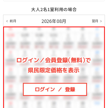
※貸出時、レンタサイクル使用申込書のご記入をお願
大人2名1室利用の場合
いしています。
2026年08月
前月
翌月
■全室禁煙 (喫煙ブースは1Fに設置しております)
■全室にソファベッドを設置
■全室に加湿機能付空気清浄機完備
■全室無料Wi-Fi完備！
■コインランドリー完備（1F）
【その他館内設備】