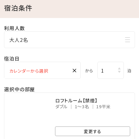
宿泊条件
■朝食のご案内■
・時間：6:30 ～ 10:30（ラストオーダー 10:00）
利用人数
・内容：和洋ビュッフェ
大人2名
※レストランの営業時間、内容、提供方法は予告なく変
更になる場合がございます。
宿泊日
×
■レンタサイクル
から
泊
気軽にアクティブに！ホテルから那覇の観光スポットへ
選択中の部屋
アクセスできる
レンタサイクルをご用意しています。
ロフトルーム【禁煙】
ダブル
1～3名
19平米
ホテルレセプションにてお申込みください。無料（宿泊
者専用）
※貸出台数に限りがあります。ご予約は受け付けてお
変更する
りませんので、あらかじめご了承ください。