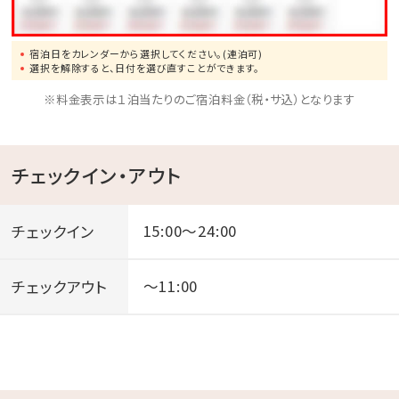
AED、自動販売機、製氷機
宿泊日をカレンダーから選択してください。(連泊可)
◆幼児（5 歳以下）のお子様の添い寝は無料です。お子
選択を解除すると、日付を選び直すことができます。
様用に寝具が必要な場合は大人と同料金にてお泊まり
※料金表示は１泊当たりのご宿泊料金（税・サ込）となります
ください。
※但し、大人１名につきお子様１名が対象となります。
チェックイン・アウト
※添い寝のお子様は予約時に幼児「食事・布団なし」に
入れてご予約し、備考欄に年齢の記載をお願いします。
チェックイン
15:00～24:00
◆添い寝のお子様の部屋着のご用意がございませんの
で、ご自宅からご準備いただくようお願いいたします。
チェックアウト
～11:00
＜注意事項＞
館内ルーフトッププールとサウナは有料・事前予約制で
す。