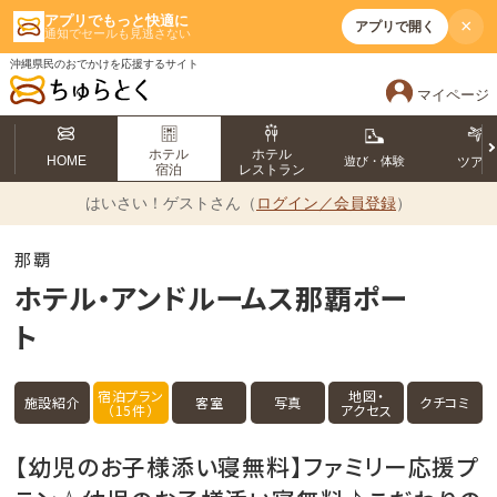
アプリでもっと快適に
×
アプリで開く
通知でセールも見逃さない
沖縄県民のおでかけを応援するサイト
マイページ
ホテル
ホテル
HOME
遊び・体験
ツア
宿泊
レストラン
はいさい！
ゲストさん（
ログイン／会員登録
）
那覇
ホテル・アンドルームス那覇ポー
ト
宿泊プラン
地図・
施設紹介
客室
写真
クチコミ
（15件）
アクセス
【幼児のお子様添い寝無料】ファミリー応援プ