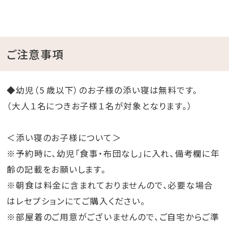
■注意事項■
沖縄県条例により、2027年2月1日ご宿泊分から、表示
料金とは別に、宿泊税を別途現地にてお支払いいただ
ご注意事項
きます（1人1泊あたり宿泊料金の2％）。
◆幼児（5 歳以下）のお子様の添い寝は無料です。
（大人１名につきお子様１名が対象となります。）
＜添い寝のお子様について＞
※予約時に、幼児「食事・布団なし」に入れ、備考欄に年
齢の記載をお願いします。
※朝食は料金に含まれておりませんので、必要な場合
はレセプションにてご購入ください。
※部屋着のご用意がございませんので、ご自宅からご準