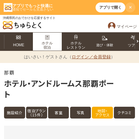
アプリでもっと快適に
×
アプリで開く
通知でセールも見逃さない
沖縄県民のおでかけを応援するサイト
マイページ
ホテル
ホテル
HOME
遊び・体験
ツア
宿泊
レストラン
はいさい！
ゲストさん（
ログイン／会員登録
）
那覇
ホテル・アンドルームス那覇ポー
ト
宿泊プラン
地図・
施設紹介
客室
写真
クチコミ
（15件）
アクセス