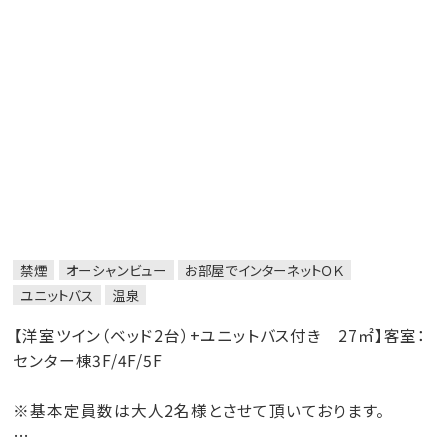
「カミソリ・綿棒・ヘアブラシ・ヘアバンド・ボディタオル」は、
フロント近くアメニティコーナーより必要分をお取りくださ
い。
禁煙
オーシャンビュー
お部屋でインターネットＯＫ
ユニットバス
温泉
【洋室ツイン（ベッド2台）+ユニットバス付き 27㎡】客室：
センター棟3F/4F/5F
※基本定員数は大人2名様とさせて頂いております。