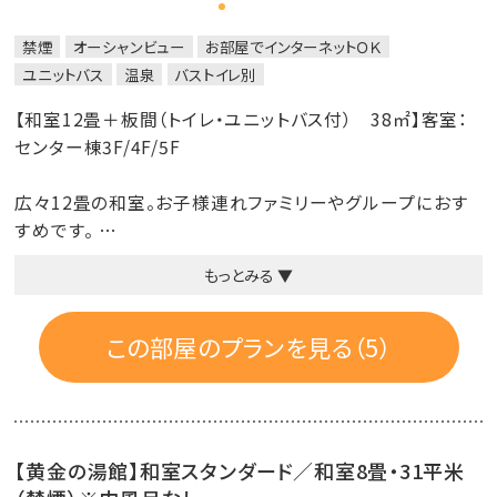
禁煙
オーシャンビュー
お部屋でインターネットＯＫ
ユニットバス
温泉
バストイレ別
【和室12畳＋板間（トイレ・ユニットバス付） 38㎡】客室：
センター棟3F/4F/5F
広々12畳の和室。お子様連れファミリーやグループにおす
すめです。
もっとみる ▼
■禁煙ルーム
■客室設備：洗面台・冷暖房・冷蔵庫・テレビ・電話・電気ポ
この部屋のプランを見る（5）
ット・クローゼット・温水洗浄付きトイレ・ドライヤー・ユニッ
トバス
■客室アメニティ：シャンプー・コンディショナー・ボディー
【黄金の湯館】和室スタンダード／和室8畳・31平米
ソープ・歯ブラシセット・ハンドソープ・フェイスタオル、バス