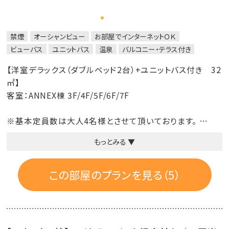
禁煙
オーシャンビュー
お部屋でインターネットＯＫ
ビューバス
ユニットバス
温泉
バルコニー・テラス付き
【洋室デラックス（ダブルベッド2台）+ユニットバス付き 32
㎡】
客室：ANNEX棟 3F/4F/5F/6F/7F
※基本定員数は大人4名様とさせて頂いております。
スタッキングベッド対応で4名様までご宿泊可能です。
もっとみる ▼
大人3名様、4名様でご予約される場合、お部屋の広さ等を
考慮してご予約ください。
※ハリウッドスタイル対応可能。ご希望の際は事前にご連絡
この部屋のプランを見る（5）
下さい。
■禁煙ルーム