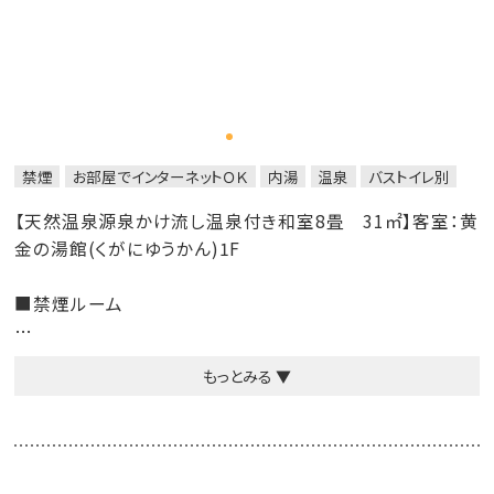
禁煙
お部屋でインターネットＯＫ
内湯
温泉
バストイレ別
【天然温泉源泉かけ流し温泉付き和室8畳 31㎡】客室：黄
金の湯館(くがにゆうかん)1F
■禁煙ルーム
■客室設備：洗面台・冷暖房・冷蔵庫・テレビ・電話・電気ポ
もっとみる ▼
ット・クローゼット・温水洗浄付きトイレ・ドライヤー
■客室アメニティ：歯ブラシセット・ハンドソープ・フェイスタ
オル、バスタオル、浴衣、スリッパ