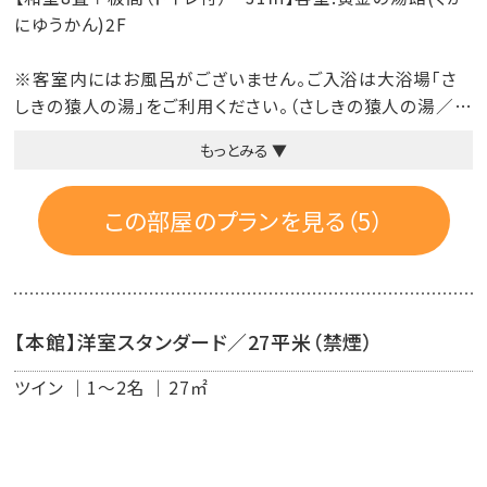
にゆうかん)2F
※客室内にはお風呂がございません。ご入浴は大浴場「さ
しきの猿人の湯」をご利用ください。（さしきの猿人の湯／営
業時間7：00～23：00 最終受付22：30）
もっとみる ▼
※黄金の湯館(くがにゆうかん)は2階建てのため、エレベー
ターがございません。2階へは階段でのご移動となります。
この部屋のプランを見る（5）
■禁煙ルーム
■客室設備：洗面台・冷暖房・冷蔵庫・テレビ・電話・電気ポ
ット・クローゼット・洗浄付きトイレ・ドライヤー
【本館】洋室スタンダード／27平米（禁煙）
■客室アメニティ：歯ブラシセット・ハンドソープ・フェイスタ
ツイン
1～2名
27㎡
オル、バスタオル、浴衣、スリッパ
■アメニティのご案内
タオル・ハブラシはお部屋にセットがございます。