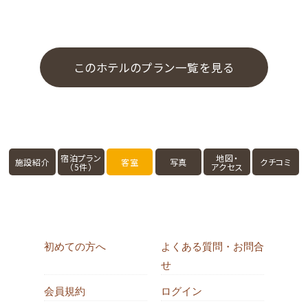
■アメニティのご案内
タオル・ハブラシはお部屋にセットがございます。
「カミソリ・綿棒・ヘアブラシ・ヘアバンド・ボディタオル」は、
このホテルのプラン一覧を見る
フロント近くアメニティコーナーより必要分をお取りくださ
い。
宿泊プラン
地図・
施設紹介
客室
写真
クチコミ
（5件）
アクセス
初めての方へ
よくある質問・お問合
せ
会員規約
ログイン