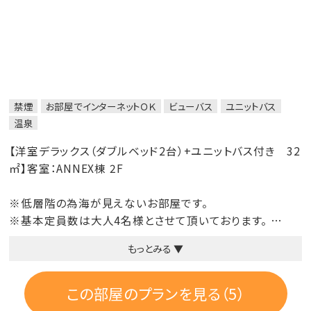
い。
禁煙
お部屋でインターネットＯＫ
ビューバス
ユニットバス
温泉
【洋室デラックス（ダブルベッド2台）+ユニットバス付き 32
㎡】客室：ANNEX棟 2F
※低層階の為海が見えないお部屋です。
※基本定員数は大人4名様とさせて頂いております。
スタッキングベッド対応で4名様までご宿泊可能です。
もっとみる ▼
大人3名様、4名様でご予約される場合、お部屋の広さ等を
考慮してご予約ください。
この部屋のプランを見る（5）
■禁煙ルーム