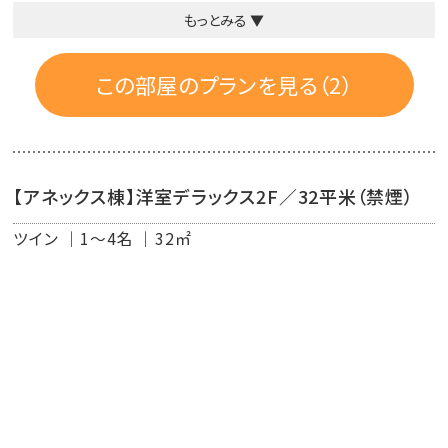
リー。
もっとみる ▼
車椅子でご利用ができるお部屋です。
■禁煙ルーム
この部屋のプランを見る（2）
■客室設備：バス(手すり付)、温水洗浄付トイレ(手すり付)、
洗面台、エアコン、冷蔵庫、液晶TV（地デジ・BSデジタル）、
電話、電気ポット、目覚まし時計、金庫、クローゼット、作務
【アネックス棟】洋室デラックス2F／32平米（禁煙）
衣
ツイン
1～4名
32㎡
■客室アメニティ：歯ブラシ・ボディーソープ・シャンプー・
コンディショナー・ドライヤー・フェース＆ハンドソープ・フェ
イスタオル・バスタオル・ルームウェア・スリッパ
■アメニティのご案内
タオル・ハブラシはお部屋にセットがございます。
「カミソリ・綿棒・ヘアブラシ・ヘアバンド・ボディタオル」は、
フロント近くアメニティコーナーより必要分をお取りくださ