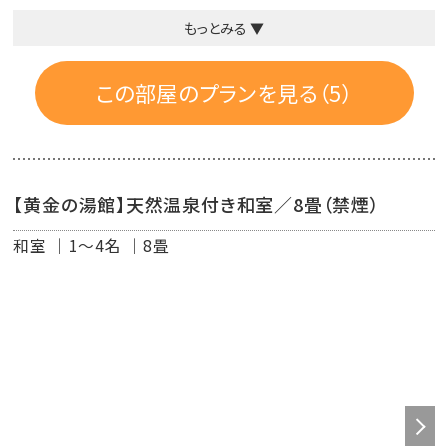
■禁煙ルーム
もっとみる ▼
■客室設備：洗面台・冷暖房・冷蔵庫・テレビ・電話・電気ポ
ット・クローゼット・温水洗浄付きトイレ・ユニットバス・ドラ
この部屋のプランを見る（5）
イヤー
■客室アメニティ：アロマタイプ（シャンプー・コンディショ
ナー・ボディーソープ）・歯ブラシセット・ハンドソープ・フェ
【黄金の湯館】天然温泉付き和室／8畳（禁煙）
イスタオル、バスタオル、浴衣、スリッパ
和室
1～4名
8畳
■アメニティのご案内
タオル・ハブラシはお部屋にセットがございます。
「カミソリ・綿棒・ヘアブラシ・ヘアバンド・ボディタオル」は、
フロント近くアメニティコーナーより必要分をお取りくださ
い。