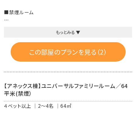
■禁煙ルーム
■客室設備：バス・温水洗浄付トイレ・洗面台・冷暖房・冷蔵
もっとみる ▼
庫・液晶TV（地デジ・BSデジタル）・電話・電気ポット・目覚
まし時計・金庫・クローゼット
この部屋のプランを見る（2）
■客室アメニティ：歯ブラシ・ヒゲソリ・ボディーソープ・シャ
ンプー・コンディショナー・ヘアーブラシ・ドライヤー・コット
ンセット・フェース＆ハンドソープ・フェイスタオル・バスタオ
ル・ルームウェア・スリッパ・作務衣・MIKIMOTO(コスメティ
【アネックス棟】ユニバーサルファミリールーム／64
ック パール エレガンスSセット、スキンケアセット)
平米(禁煙）
４ベット以上
2～4名
64㎡