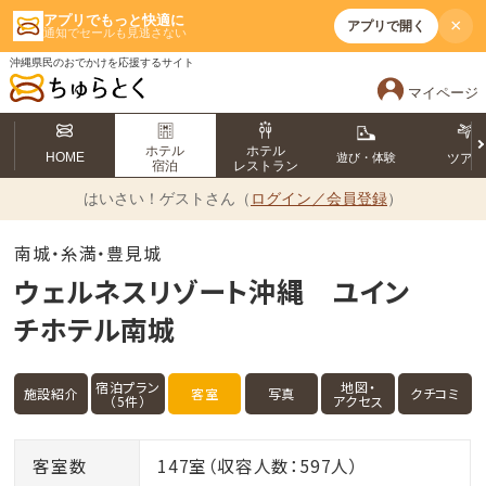
アプリでもっと快適に
×
アプリで開く
通知でセールも見逃さない
沖縄県民のおでかけを応援するサイト
マイページ
ホテル
ホテル
HOME
遊び・体験
ツア
宿泊
レストラン
はいさい！
ゲストさん（
ログイン／会員登録
）
南城・糸満・豊見城
ウェルネスリゾート沖縄 ユイン
チホテル南城
宿泊プラン
地図・
施設紹介
客室
写真
クチコミ
（5件）
アクセス
客室数
147室（収容人数：597人）