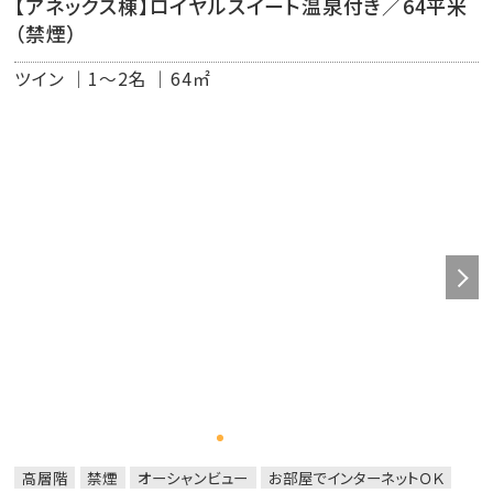
【アネックス棟】ロイヤルスイート温泉付き／64平米
■客室設備：洗面台・冷暖房・冷蔵庫・テレビ・電話・電気ポ
（禁煙）
ット・クローゼット・温水洗浄付きトイレ・ユニットバス・ドラ
イヤー
ツイン
1～2名
64㎡
■客室アメニティ：アロマタイプ（シャンプー・コンディショ
ナー・ボディーソープ）・歯ブラシセット・ハンドソープ・フェ
イスタオル、バスタオル、浴衣、スリッパ
■アメニティのご案内
タオル・ハブラシはお部屋にセットがございます。
「カミソリ・綿棒・ヘアブラシ・ヘアバンド・ボディタオル」は、
フロント近くアメニティコーナーより必要分をお取りくださ
い。
高層階
禁煙
オーシャンビュー
お部屋でインターネットＯＫ