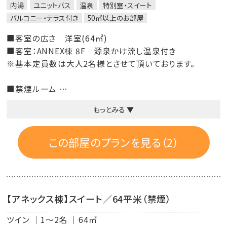
内湯
ユニットバス
温泉
特別室・スイート
バルコニー・テラス付き
50㎡以上のお部屋
■客室の広さ 洋室(64㎡)
■客室：ANNEX棟 8F 源泉かけ流し温泉付き
※基本定員数は大人2名様とさせて頂いております。
■禁煙ルーム
もっとみる ▼
■客室設備：温水洗浄付トイレ・洗面台・冷暖房・冷蔵庫・
液晶TV（地デジ・BSデジタル）・電話・電気ポット・目覚まし
時計・金庫・クローゼット
この部屋のプランを見る（2）
■客室アメニティ：歯ブラシ・ヒゲソリ・ボディーソープ・シャ
ンプー・コンディショナー・ヘアーブラシ・ドライヤー・コット
ンセット・フェース＆ハンドソープ・フェイスタオル・バスタオ
【アネックス棟】スイート／64平米（禁煙）
ル・ルームウェア・スリッパ・作務衣・MIKIMOTO(コスメティ
ック パール エレガンスSセット、スキンケアセット)
ツイン
1～2名
64㎡