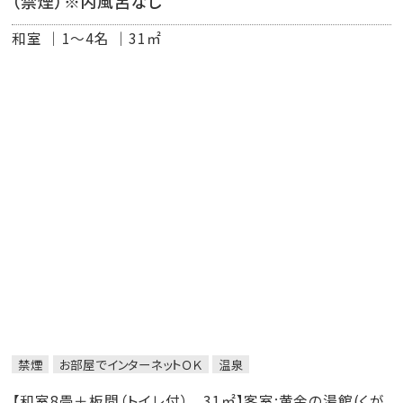
（禁煙）※内風呂なし
タオル、館内着、スリッパ
和室
1～4名
31㎡
■アメニティのご案内
タオル・ハブラシはお部屋にセットがございます。
「カミソリ・綿棒・ヘアブラシ・ヘアバンド・ボディタオル」は、
フロント近くアメニティコーナーより必要分をお取りくださ
い。
禁煙
お部屋でインターネットＯＫ
温泉
【和室8畳＋板間（トイレ付） 31㎡】客室:黄金の湯館(くが