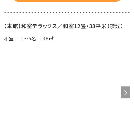
■客室設備：洗面台・冷暖房・冷蔵庫・テレビ・電話・電気ポ
ット・クローゼット・温水洗浄付きトイレ・ユニットバス・ドラ
【本館】和室デラックス／和室12畳・38平米（禁煙）
イヤー
和室
1～5名
38㎡
■客室アメニティ：アロマタイプ（シャンプー・コンディショ
ナー・ボディーソープ）・歯ブラシセット・ハンドソープ・フェ
イスタオル、バスタオル、浴衣、スリッパ
■アメニティのご案内
タオル・ハブラシはお部屋にセットがございます。
「カミソリ・綿棒・ヘアブラシ・ヘアバンド・ボディタオル」は、
フロント近くアメニティコーナーより必要分をお取りくださ
い。