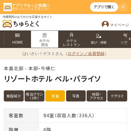
アプリでもっと快適に
×
アプリで開く
通知でセールも見逃さない
沖縄県民のおでかけを応援するサイト
マイページ
ホテル
ホテル
HOME
遊び・体験
ツア
宿泊
レストラン
はいさい！
ゲストさん（
ログイン／会員登録
）
本島北部 - 本部・今帰仁
リゾートホテル ベル・パライソ
宿泊プラン
地図・
施設紹介
客室
写真
クチコミ
（3件）
アクセス
客室数
84室（収容人数：336人）
階層
6階