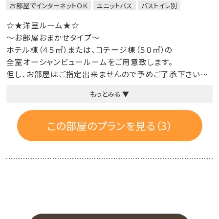
お部屋でインターネットＯＫ
ユニットバス
バストイレ別
☆★洋室ルーム★☆
～お部屋おまかせタイプ～
ホテル棟（４５㎡）または、コテージ棟（５０㎡）の
全室オーシャンビュールームをご用意致します。
但し、お部屋はご指定出来ませんので予めご了承下さいま
せ。
もっとみる ▼
☆客室設備・アメニティ類☆
テレビ（一般無料/ブロードバンドＴＶ）、冷蔵庫、電話、冷暖
この部屋のプランを見る（3）
房、浴室、トイレ、室内着、スリッパ、タオル、バスタオル、ボデ
ィソープ、リンスインシャンプー、歯ブラシセット、ポット、お
茶セット、無料インターネット（パソコンは持参）