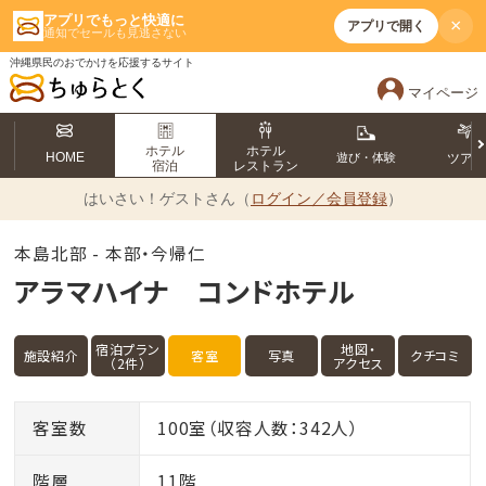
アプリでもっと快適に
×
アプリで開く
通知でセールも見逃さない
沖縄県民のおでかけを応援するサイト
マイページ
ホテル
ホテル
HOME
遊び・体験
ツア
宿泊
レストラン
はいさい！
ゲストさん（
ログイン／会員登録
）
本島北部 - 本部・今帰仁
アラマハイナ コンドホテル
宿泊プラン
地図・
施設紹介
客室
写真
クチコミ
（2件）
アクセス
客室数
100室（収容人数：342人）
階層
11階