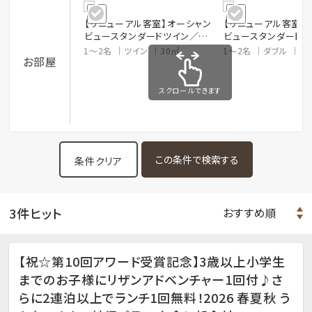
【リニューアル客室】オーシャン
【リニューアル客室】
ビュースタンダードツイン／禁
ビュースタンダード
煙室
ッド／禁煙室
1～2名
ツイン
30㎡
1～2名
ダブル
3
お部屋
スクロールできます
条件クリア
3件ヒット
【祝☆第10回アワード受賞記念】3歳以上小学生
までのお子様にリザンアドベンチャー1回付♪さ
らに2連泊以上でランチ1回無料！2026 春夏秋 う