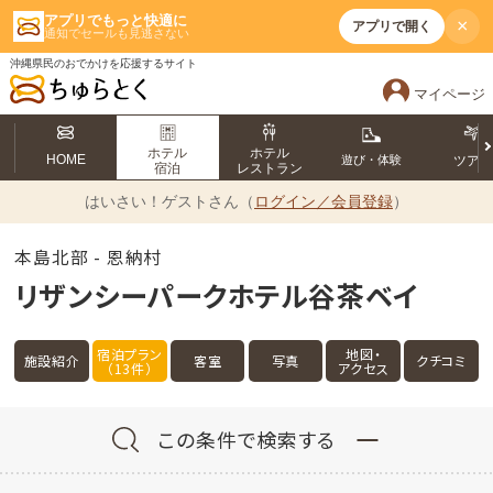
アプリでもっと快適に
×
アプリで開く
通知でセールも見逃さない
沖縄県民のおでかけを応援するサイト
マイページ
ホテル
ホテル
HOME
遊び・体験
ツア
宿泊
レストラン
はいさい！
ゲストさん（
ログイン／会員登録
）
本島北部 - 恩納村
リザンシーパークホテル谷茶ベイ
宿泊プラン
地図・
施設紹介
客室
写真
クチコミ
（13件）
アクセス
この条件で検索する