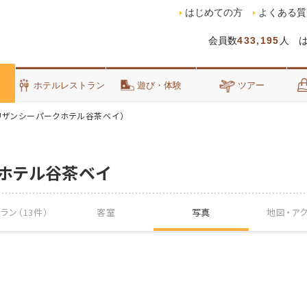
はじめての方
よくある質
会員数
433,195
人 
泊
ホテルレストラン
遊び・体験
ツアー
リザンシーパークホテル谷茶ベイ）
ホテル谷茶ベイ
ラン（13件）
客室
写真
地図・
ア