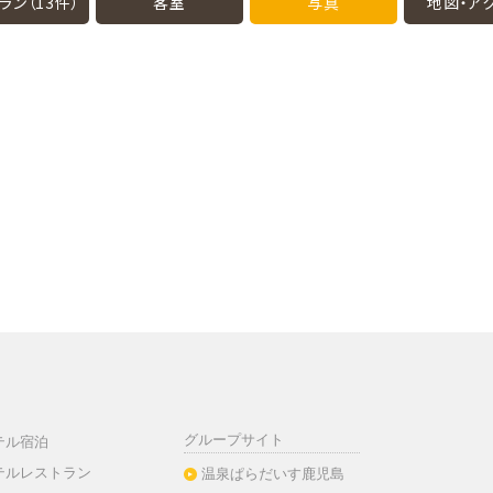
ラン（13件）
客室
写真
地図・
ア
グループサイト
テル宿泊
テルレストラン
温泉ぱらだいす鹿児島