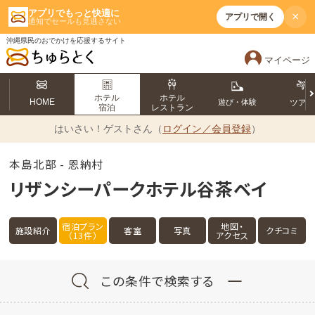
アプリでもっと快適に
×
アプリで開く
通知でセールも見逃さない
沖縄県民のおでかけを応援するサイト
マイページ
ホテル
ホテル
HOME
遊び・体験
ツア
宿泊
レストラン
はいさい！
ゲストさん（
ログイン／会員登録
）
本島北部 - 恩納村
リザンシーパークホテル谷茶ベイ
宿泊プラン
地図・
施設紹介
客室
写真
クチコミ
（13件）
アクセス
この条件で検索する