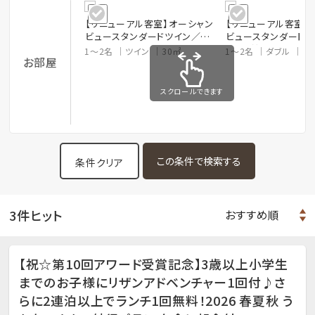
【リニューアル客室】オーシャン
【リニューアル客室】
ビュースタンダードツイン／禁
ビュースタンダード
煙室
ッド／禁煙室
1～2名
ツイン
30㎡
1～2名
ダブル
3
お部屋
スクロールできます
条件クリア
3件ヒット
【祝☆第10回アワード受賞記念】3歳以上小学生
までのお子様にリザンアドベンチャー1回付♪さ
らに2連泊以上でランチ1回無料！2026 春夏秋 う