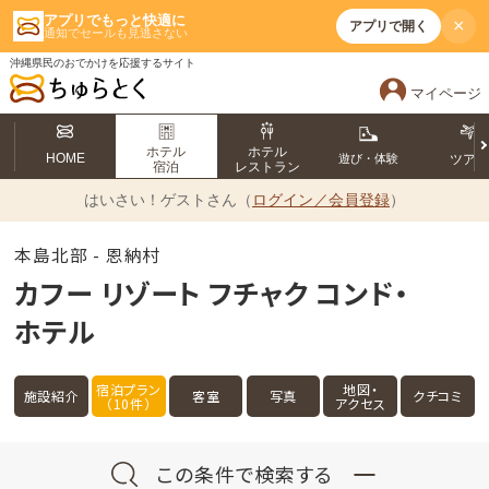
アプリでもっと快適に
×
アプリで開く
通知でセールも見逃さない
沖縄県民のおでかけを応援するサイト
マイページ
ホテル
ホテル
HOME
遊び・体験
ツア
宿泊
レストラン
はいさい！
ゲストさん（
ログイン／会員登録
）
本島北部 - 恩納村
カフー リゾート フチャク コンド・
ホテル
宿泊プラン
地図・
施設紹介
客室
写真
クチコミ
（10件）
アクセス
この条件で検索する