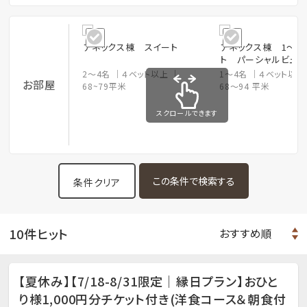
アネックス棟 スイート
アネックス棟 1～2
ト パーシャルビュー
2～4名
４ベット以上
1～4名
４ベット以
お部屋
68~79平米
68～94 平米
スクロールできます
条件クリア
10件ヒット
【夏休み】【7/18-8/31限定｜縁日プラン】おひと
り様1,000円分チケット付き(洋食コース＆朝食付