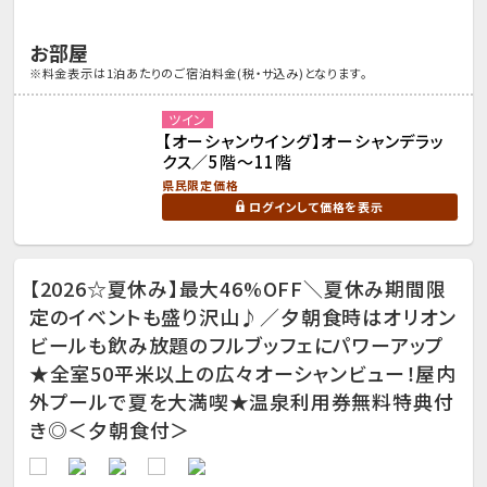
お部屋
※料金表示は1泊あたりのご宿泊料金(税・サ込み)となります。
ツイン
【オーシャンウイング】オーシャンデラッ
クス／5階～11階
県民限定価格
ログインして価格を表示
【2026☆夏休み】最大46%OFF＼夏休み期間限
定のイベントも盛り沢山♪／夕朝食時はオリオン
ビールも飲み放題のフルブッフェにパワーアップ
★全室50平米以上の広々オーシャンビュー！屋内
外プールで夏を大満喫★温泉利用券無料特典付
き◎＜夕朝食付＞