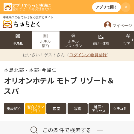
アプリでもっと快適に
×
アプリで開く
通知でセールも見逃さない
沖縄県民のおでかけを応援するサイト
マイページ
ホテル
ホテル
HOME
遊び・体験
ツア
宿泊
レストラン
はいさい！
ゲストさん（
ログイン／会員登録
）
本島北部 - 本部・今帰仁
オリオンホテル モトブ リゾート＆
スパ
宿泊プラン
地図・
施設紹介
客室
写真
クチコミ
（3件）
アクセス
この条件で検索する