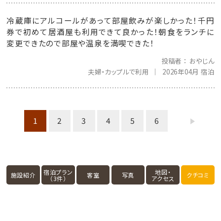
冷蔵庫にアルコールがあって部屋飲みが楽しかった！千円
券で初めて居酒屋も利用できて良かった！朝食をランチに
変更できたので部屋や温泉を満喫できた！
投稿者
おやじん
夫婦・カップルで利用
2026年04月 宿泊
1
2
3
4
5
6
宿泊プラン
地図・
施設紹介
客室
写真
クチコミ
（3件）
アクセス