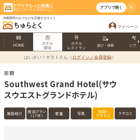
アプリでもっと快適に
×
アプリで開く
通知でセールも見逃さない
沖縄県民のおでかけを応援するサイト
マイページ
ホテル
ホテル
HOME
遊び・体験
ツア
宿泊
レストラン
はいさい！
ゲストさん（
ログイン／会員登録
）
那覇
Southwest Grand Hotel(サウ
スウエストグランドホテル)
宿泊プラン
地図・
施設紹介
客室
写真
クチコミ
（17件）
アクセス