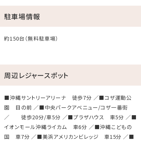
駐車場情報
約150台（無料駐車場）
周辺レジャースポット
■沖縄サントリーアリーナ 徒歩7分 ／■コザ運動公
園 目の前 ／■中央パークアベニュー/コザ一番街
／ 徒歩20分/車5分 ／■プラザハウス 車5分 ／■
イオンモール沖縄ライカム 車6分 ／■沖縄こどもの
国 車7分 ／■美浜アメリカンビレッジ 車15分 ／■