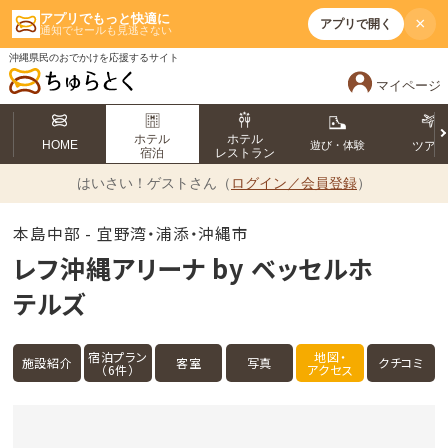
アプリでもっと快適に
×
アプリで開く
通知でセールも見逃さない
沖縄県民のおでかけを応援するサイト
マイページ
ホテル
ホテル
HOME
遊び・体験
ツア
宿泊
レストラン
はいさい！
ゲストさん（
ログイン／会員登録
）
本島中部 - 宜野湾・浦添・沖縄市
レフ沖縄アリーナ by ベッセルホ
テルズ
宿泊プラン
地図・
施設紹介
客室
写真
クチコミ
（6件）
アクセス