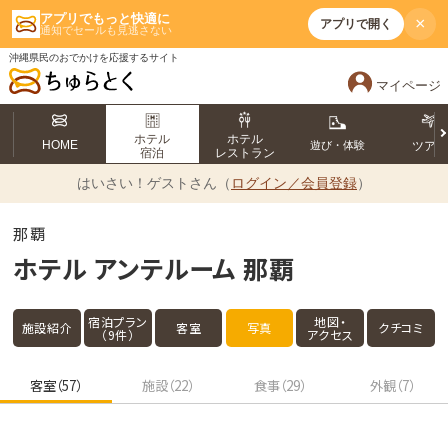
アプリでもっと快適に
×
アプリで開く
通知でセールも見逃さない
沖縄県民のおでかけを応援するサイト
マイページ
ホテル
ホテル
HOME
遊び・体験
ツア
宿泊
レストラン
はいさい！
ゲストさん（
ログイン／会員登録
）
那覇
ホテル アンテルーム 那覇
宿泊プラン
地図・
施設紹介
客室
写真
クチコミ
（9件）
アクセス
客室（57）
施設（22）
食事（29）
外観（7）