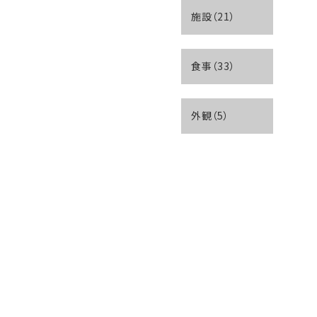
施設（21）
食事（33）
外観（5）