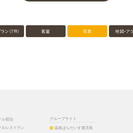
ラン（7件）
客室
写真
地図・
ア
グループサイト
テル宿泊
テルレストラン
温泉ぱらだいす鹿児島