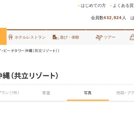
はじめての方
よくある質
会員数
432,924
人 
泊
ホテルレストラン
遊び・体験
ツアー
ザ・ビーチタワー沖縄（共立リゾート））
沖縄（共立リゾート）
ラン（7件）
客室
写真
地図・
ア