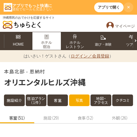
アプリでもっと快適に
×
アプリで開く
通知でセールも見逃さない
沖縄県民のおでかけを応援するサイト
マイページ
ホテル
ホテル
HOME
遊び・体験
ツア
宿泊
レストラン
はいさい！
ゲストさん（
ログイン／会員登録
）
本島北部 - 恩納村
オリエンタルヒルズ沖縄
宿泊プラン
地図・
施設紹介
客室
写真
クチコミ
（1件）
アクセス
客室（51）
施設（29）
食事（52）
外観（26）