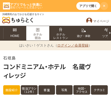
アプリでもっと快適に
×
アプリで開く
通知でセールも見逃さない
沖縄県民のおでかけを応援するサイト
マイページ
ホテル
ホテル
HOME
遊び・体験
ツア
宿泊
レストラン
はいさい！
ゲストさん（
ログイン／会員登録
）
石垣島
コンドミニアム・ホテル 名蔵ヴ
ィレッジ
宿泊プラン
地図・
施設紹介
客室
写真
クチコミ
（12件）
アクセス