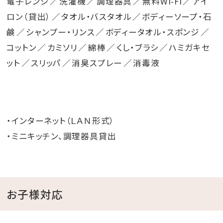
電子レンジ
洗濯機
調理器具
無料Wi-Fi
アイ
ロン（貸出）
タオル・バスタオル
ボディーソープ・石
鹸
シャンプー・リンス
ボディータオル・スポンジ
コットン
カミソリ
綿棒
くし・ブラシ
ハミガキセ
ット
スリッパ
消臭スプレー
消毒液
・インターネット（ＬＡＮ形式）
・ミニキッチン、調理器具貸出
お子様対応