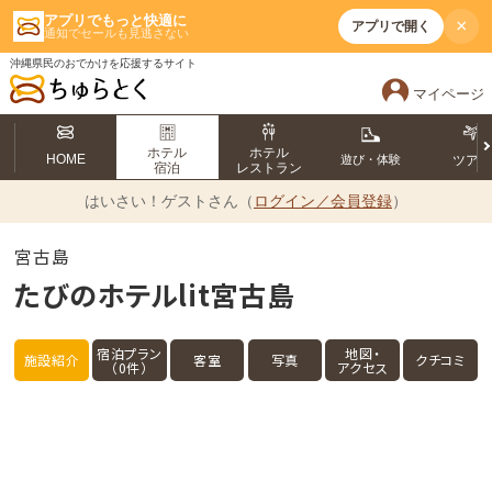
アプリでもっと快適に
×
アプリで開く
通知でセールも見逃さない
沖縄県民のおでかけを応援するサイト
マイページ
ホテル
ホテル
HOME
遊び・体験
ツア
宿泊
レストラン
はいさい！
ゲストさん（
ログイン／会員登録
）
宮古島
たびのホテルlit宮古島
宿泊プラン
地図・
施設紹介
客室
写真
クチコミ
（0件）
アクセス