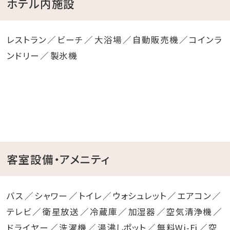
ホテル内施設
レストラン
ビーチ
大浴場
自動販売機
コインラ
ンドリー
製氷機
客室設備・アメニティ
バス
シャワー
トイレ
ウォシュレット
エアコン
テレビ
衛星放送
冷蔵庫
加湿器
空気清浄機
ドライヤー
洗濯機
湯沸しポット
無料Wi-Fi
空