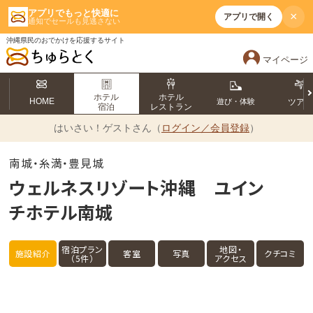
アプリでもっと快適に
×
アプリで開く
通知でセールも見逃さない
沖縄県民のおでかけを応援するサイト
マイページ
ホテル
ホテル
HOME
遊び・体験
ツア
宿泊
レストラン
はいさい！
ゲストさん（
ログイン／会員登録
）
南城・糸満・豊見城
ウェルネスリゾート沖縄 ユイン
チホテル南城
宿泊プラン
地図・
施設紹介
客室
写真
クチコミ
（5件）
アクセス