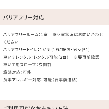
このたび当ホテルでは、より快適で魅力ある施設づくり
を目的として猿人の湯1Fスペースの改装工事を実施い
バリアフリー対応
たします。
工事期間中は、一部作業に伴う音や振動が発生する場
合がございます。
バリアフリールーム：1室 ※空室状況はお問い合わせ
お客様にはご不便とご迷惑をお掛けいたしますが、安全
ください
面には十分配慮しながら工事を進めてまいりますので、
バリアフリートイレ：1か所（1Fに設置・男女各1）
何卒ご理解とご協力を賜りますようお願い申し上げま
車いすレンタル：レンタル可能（2台） ※要事前確認
す。
車いす用スロープ：玄関前
筆談対応：可能
【工事期間】令和8年7月7日（火）～令和8年8月31日
食事アレルギー対応：可能（要事前連絡）
（木）(予定)
※作業音が発生する工事日程
令和8年7月8日（水）～令和8年7月23日（木）の期間は
ご利用可能なお支払い方法
午前9時以降作業音が発生いたします。(予定)