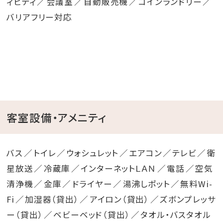
ィビティ
会議室
自動販売機
コインランドリー
いことあるかも？！
バリアフリー対応
レストランサンピア改装工事のお知らせ
このたび当ホテルでは、より快適で魅力あるレストラン
空間をご提供するため、下記の日程にてレストランサン
ピアの改装工事を実施いたします。
客室設備・アメニティ
工事期間中は、一部時間帯において作業音が発生する
場合がございます。
また、レストラン営業場所や提供内容を変更させていた
バス
トイレ
ウォシュレット
エアコン
テレビ
衛
だく場合がございます。
星放送
冷蔵庫
インターネットＬＡＮ
電話
空気
お客様にはご不便とご迷惑をお掛けいたしますが、安全
清浄機
金庫
ドライヤー
湯沸しポット
無料Wi-
面には十分配慮しながら工事を進めてまいりますので、
Fi
加湿器（貸出）
アイロン（貸出）
ズボンプレッサ
何卒ご理解とご協力を賜りますようお願い申し上げま
ー（貸出）
ベビーベッド（貸出）
タオル・バスタオル