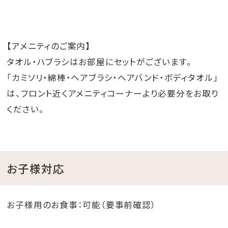
朝食／夕食：通常営業
昼食：金曜日、土曜日、日曜日、祝日のみ営業 会場：セ
ンター棟2F宴会場「希望」
【アメニティのご案内】
タオル・ハブラシはお部屋にセットがございます。
ご不明な点がございましたら、ホテルスタッフまでお気
「カミソリ・綿棒・ヘアブラシ・ヘアバンド・ボディタオル」
軽にお問い合わせください。
は、フロント近くアメニティコーナーより必要分をお取り
今後も皆さまにより快適なご滞在をお楽しみいただけ
ください。
るよう努めてまいります。
新しく生まれ変わるレストランで皆様をお迎えできます
日を、スタッフ一同心より楽しみにしております。
お子様対応
天然温泉 猿人の湯 1階スペース改装工事のお知
お子様用のお食事：可能（要事前確認）
らせ