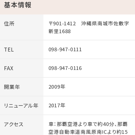
大人気「スプラッシュパーティー」開催！
基本情報
☆ディナー民謡ライブ 18:00～／20:00～
住所
〒901-1412 沖縄県南城市佐敷字
ディナーご利用のお客様限定でお楽しみいただけます。
新里1688
ディナータイムは1部 17:30～、2部 19:30～（90分2部
TEL
098-947-0111
制）
FAX
098-947-0116
☆ユインチ謎解き探検隊
ホテル内を散策して秘密の文字を集めてプレゼントを
開業年
2009年
もらおう！
ご宿泊者様：無料／一般外来：500円
リニューアル年
2017年
☆ぬる湯
アクセス
車：那覇空港より車で約40分、那覇
天然温泉猿人の湯で楽しめる、暑い夏にぴったりな体温
空港自動車道南風原南ICより約15
に近い「ぬる湯」でさっぱり爽快！