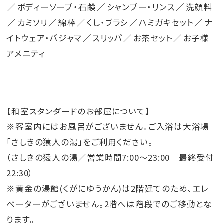
す。
ボディーソープ・石鹸
シャンプー・リンス
洗顔料
カミソリ
綿棒
くし・ブラシ
ハミガキセット
ナ
【工事期間】
イトウェア・パジャマ
スリッパ
お茶セット
お子様
令和8年7月13日（月）～令和8年8月31日（月）
アメニティ
【工事時間】
午前11時～午後5時（予定） ※作業音が発生する工事
は午前11時～午後2時(予定)
【和室スタンダードのお部屋について】
※客室内にはお風呂がございません。ご入浴は大浴場
【対象施設】
「さしきの猿人の湯」をご利用ください。
レストランサンピア及びレストランサンピア周辺エリア
（さしきの猿人の湯／営業時間7:00～23:00 最終受付
22:30）
【営業について】
※黄金の湯館(くがにゆうかん)は2階建てのため、エレ
期間中の朝食、昼食、夕食営業につきましては、下記の
ベーターがございません。2階へは階段でのご移動とな
とおり営業いたします。
ります。