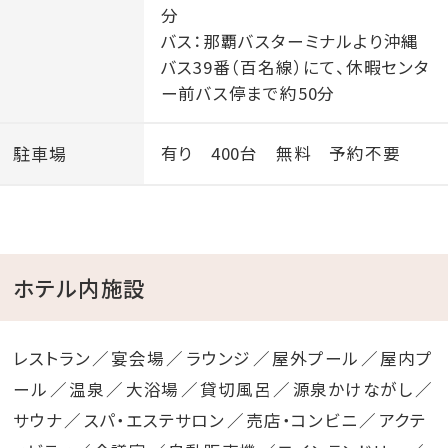
分
ご宿泊者様：無料
バス：那覇バスターミナルより沖縄
バス39番（百名線）にて、休暇センタ
☆ちょい乗りバギー体験 15:00～17:00
ー前バス停まで約50分
バギーって乗ったことなくて最初から長い時間は不安。
そんな声にお応えする体験をご用意しました！
駐車場
有り 400台 無料 予約不要
大人1,000円／子供500円
☆“映えウマ”と撮影 12:00～13:00
プールサイドで、浮き輪にサングラス、バカンス中の映え
ホテル内施設
るヨナグニウマと一緒に記念撮影はいかが？
記念撮影1組500円
レストラン
宴会場
ラウンジ
屋外プール
屋内プ
ール
温泉
大浴場
貸切風呂
源泉かけながし
☆神出鬼没！いきなりヨナグニウマ
サウナ
スパ・エステサロン
売店・コンビニ
アクテ
毎日どこかにヨナグニウマが予告なく登場！見れたらい