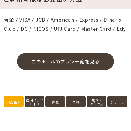
【工事時間】
現金 / VISA / JCB / American / Express / Diner's
午前8時～午後5時（予定）
Club / DC / NICOS / UFJ Card / Master Card / Edy
【対象施設】
天然温泉 猿人の湯 1階スペース（前キッズルーム）
このホテルのプラン一覧を見る
【営業について】
期間中の営業に関しまして変更はございません。
ご不明な点がございましたら、ホテルスタッフまでお気
宿泊プラン
地図・
施設紹介
客室
写真
クチコミ
（5件）
アクセス
軽にお問い合わせください。
今後も皆さまにより快適な施設をお楽しみいただける
よう努めてまいります。