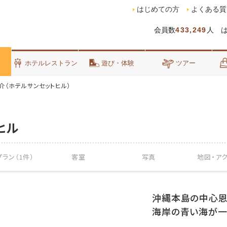
はじめての方
よくある質
会員数
433,249
人 
泊
ホテルレストラン
遊び・体験
ツアー
介（ホテルサンセットヒル）
ヒル
ラン（1件）
客室
写真
地図・
ア
沖縄本島の中心恩
海岸の青い海が一