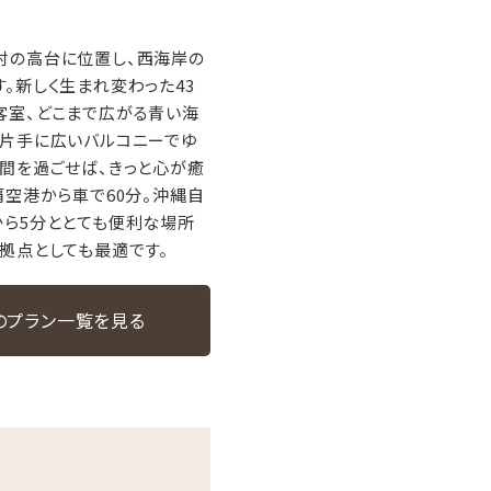
村の高台に位置し、西海岸の
。新しく生まれ変わった43
客室、どこまで広がる青い海
ン片手に広いバルコニーでゆ
間を過ごせば、きっと心が癒
覇空港から車で60分。沖縄自
から5分ととても便利な場所
拠点としても最適です。
のプラン一覧を見る