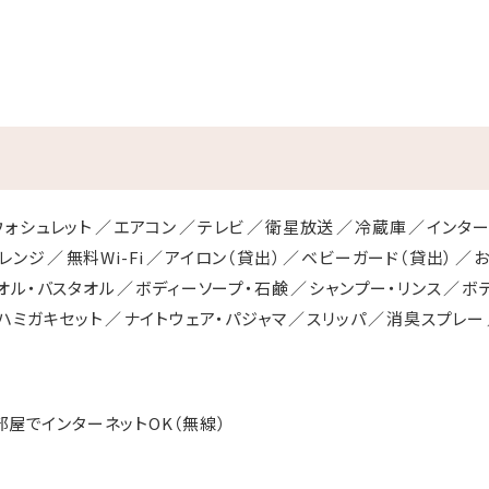
ウォシュレット
エアコン
テレビ
衛星放送
冷蔵庫
インター
レンジ
無料Wi-Fi
アイロン（貸出）
ベビーガード（貸出）
オル・バスタオル
ボディーソープ・石鹸
シャンプー・リンス
ボ
ハミガキセット
ナイトウェア・パジャマ
スリッパ
消臭スプレー
部屋でインターネットOK（無線）