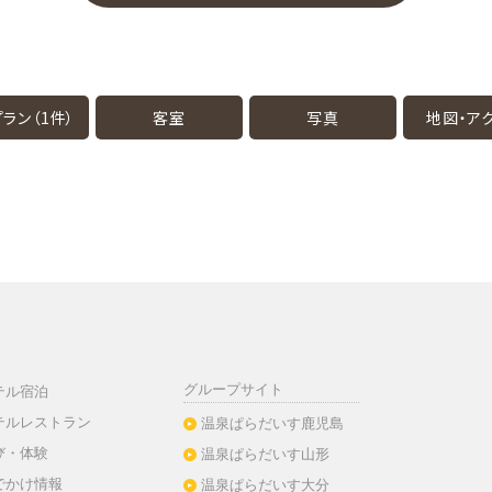
ラン（1件）
客室
写真
地図・
ア
グループサイト
テル宿泊
テルレストラン
温泉ぱらだいす鹿児島
び・体験
温泉ぱらだいす山形
でかけ情報
温泉ぱらだいす大分