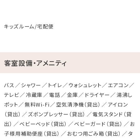
キッズルーム/宅配便
客室設備・アメニティ
バス
シャワー
トイレ
ウォシュレット
エアコン
テレビ
冷蔵庫
電話
金庫
ドライヤー
湯沸し
ポット
無料Wi-Fi
空気清浄機（貸出）
アイロン
（貸出）
ズボンプレッサー（貸出）
電気スタンド（貸
出）
ベビーベッド（貸出）
ベビーガード（貸出）
お
子様用補助便座（貸出）
おむつ用ごみ箱（貸出）
タ