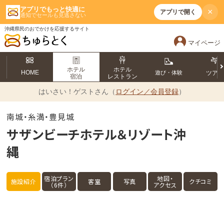
アプリでもっと快適に
×
アプリで開く
通知でセールも見逃さない
沖縄県民のおでかけを応援するサイト
マイページ
ホテル
ホテル
HOME
遊び・体験
ツア
宿泊
レストラン
はいさい！
ゲストさん（
ログイン／会員登録
）
南城・糸満・豊見城
サザンビーチホテル＆リゾート沖
縄
宿泊プラン
地図・
施設紹介
客室
写真
クチコミ
（6件）
アクセス