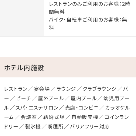
レストランのみご利用のお客様：2時
間無料
バイク・自転車ご利用のお客様：無
料
ホテル内施設
レストラン
宴会場
ラウンジ
クラブラウンジ
バ
ー
ビーチ
屋外プール
屋内プール
幼児用プー
ル
スパ・エステサロン
売店・コンビニ
カラオケル
ーム
会議室
結婚式場
自動販売機
コインラン
ドリー
製氷機
喫煙所
バリアフリー対応