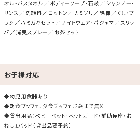
オル・バスタオル
ボディーソープ・石鹸
シャンプー・
リンス
洗顔料
コットン
カミソリ
綿棒
くし・ブ
ラシ
ハミガキセット
ナイトウェア・パジャマ
スリッ
パ
消臭スプレー
お茶セット
お子様対応
◆幼児用食器あり
◆朝食ブッフェ、夕食ブッフェ：3歳まで無料
◆貸出用品：ベビーベット・ベットガード・補助便座・お
ねしょパッド（貸出品要予約）