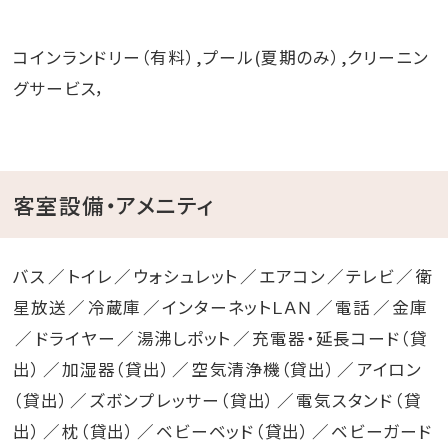
コインランドリー（有料）,プール(夏期のみ）,クリーニン
グサービス，
客室設備・アメニティ
バス
トイレ
ウォシュレット
エアコン
テレビ
衛
星放送
冷蔵庫
インターネットＬＡＮ
電話
金庫
ドライヤー
湯沸しポット
充電器・延長コード（貸
出）
加湿器（貸出）
空気清浄機（貸出）
アイロン
（貸出）
ズボンプレッサー（貸出）
電気スタンド（貸
出）
枕（貸出）
ベビーベッド（貸出）
ベビーガード