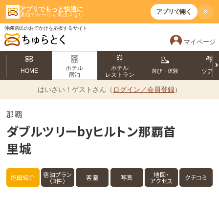
アプリでもっと快適に
×
アプリで開く
通知でセールも見逃さない
沖縄県民のおでかけを応援するサイト
マイページ
ホテル
ホテル
HOME
遊び・体験
ツア
宿泊
レストラン
はいさい！
ゲストさん（
ログイン／会員登録
）
那覇
ダブルツリーbyヒルトン那覇首
里城
宿泊プラン
地図・
施設紹介
客室
写真
クチコミ
（3件）
アクセス