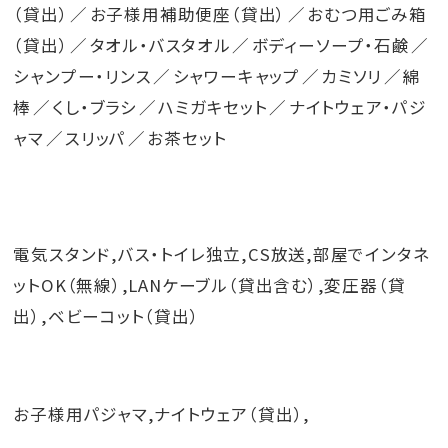
（貸出）
お子様用補助便座（貸出）
おむつ用ごみ箱
（貸出）
タオル・バスタオル
ボディーソープ・石鹸
シャンプー・リンス
シャワーキャップ
カミソリ
綿
棒
くし・ブラシ
ハミガキセット
ナイトウェア・パジ
ャマ
スリッパ
お茶セット
電気スタンド,バス・トイレ独立,CS放送,部屋でインタネ
ットOK（無線）,LANケーブル（貸出含む）,変圧器（貸
出）,ベビーコット（貸出）
お子様用パジャマ,ナイトウェア（貸出）,