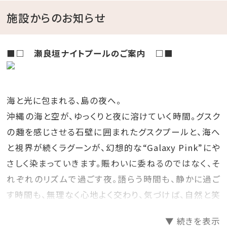
施設からのお知らせ
■□ 瀬良垣ナイトプール​のご案内 □■
海と光に包まれる、島の夜へ。
沖縄の海と空が、ゆっくりと夜に溶けていく時間。グスク
の趣を感じさせる石壁に囲まれたグスクプールと、海へ
と視界が続くラグーンが、幻想的な“Galaxy Pink”にや
さしく染まっていきます。賑わいに委ねるのではなく、そ
れぞれのリズムで過ごす夜。語らう時間も、静かに過ご
す時間も、無理なく心地よく交わり、気づけば、自然と笑
顔がこぼれている、そんな空気がゆるやかに広がってい
▼ 続きを表示
きます。ここでは、過ごし方を決める必要はありません。