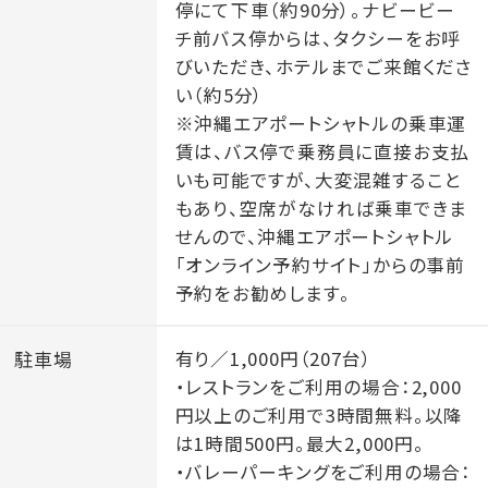
停にて下車（約90分）。ナビービー
（seragaki.resortcentre@hyatt.com）にて承ります。
チ前バス停からは、タクシーをお呼
お気軽にお問合せ下さい。
びいただき、ホテルまでご来館くださ
い（約5分）
※沖縄エアポートシャトルの乗車運
賃は、バス停で乗務員に直接お支払
いも可能ですが、大変混雑すること
もあり、空席がなければ乗車できま
せんので、沖縄エアポートシャトル
「オンライン予約サイト」からの事前
予約をお勧めします。
駐車場
有り／1,000円（207台）
・レストランをご利用の場合：2,000
円以上のご利用で3時間無料。以降
は1時間500円。最大2,000円。
・バレーパーキングをご利用の場合：