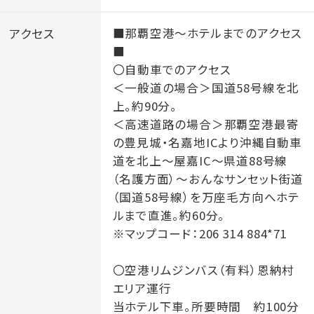
※開催予定のイベントは、開催時刻並びに会場の変更
アクセス
■那覇空港～ホテルまでのアクセス
■
等、イベント内容に変更が生じる場合がございます。
〇自動車でのアクセス
※ 荒天 、雨天の場合は、イベントを一時中断、中止とさ
＜一般道の場合＞国道58号線を北
せていただきます。
上。約90分。
※荒天の場合は、遊泳中止とさせていただきます。
＜高速道路の場合＞那覇空港最寄
※宿泊者限定となります。
の豊見城・名嘉地ICより沖縄自動車
道を北上～屋嘉IC～県道88号線
（名護方面）～おんなサンセット街道
■□ 宿泊税のご案内（2027年2月1日以降のご宿泊
（国道58号線）を万座毛方向へホテ
より）□■
ルまで直進。約60分。
沖縄県の条例に基づき、2027年2月1日以降のご宿泊
※マップコード：206 314 884*71
（滞在中のお客様を含む）より、1泊1名あたりの宿泊料
〇空港リムジンバス（有料）恩納村
金に対して2％（上限2,000円）の宿泊税を、チェックアウ
エリア運行
ト時に別途申し受けます。なお、宿泊税は表示されてい
当ホテル下車。所要時間 約100分