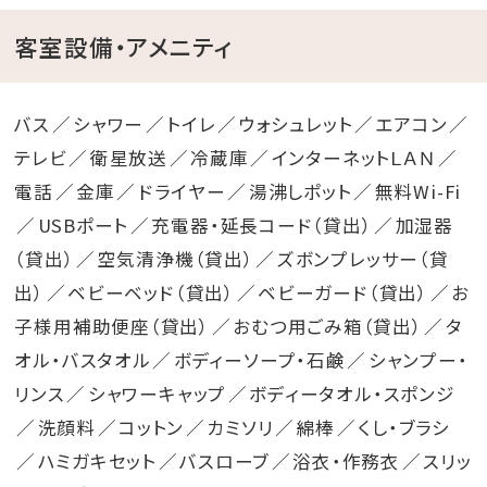
客室設備・アメニティ
バス
シャワー
トイレ
ウォシュレット
エアコン
テレビ
衛星放送
冷蔵庫
インターネットＬＡＮ
電話
金庫
ドライヤー
湯沸しポット
無料Wi-Fi
USBポート
充電器・延長コード（貸出）
加湿器
（貸出）
空気清浄機（貸出）
ズボンプレッサー（貸
出）
ベビーベッド（貸出）
ベビーガード（貸出）
お
子様用補助便座（貸出）
おむつ用ごみ箱（貸出）
タ
オル・バスタオル
ボディーソープ・石鹸
シャンプー・
リンス
シャワーキャップ
ボディータオル・スポンジ
洗顔料
コットン
カミソリ
綿棒
くし・ブラシ
ハミガキセット
バスローブ
浴衣・作務衣
スリッ