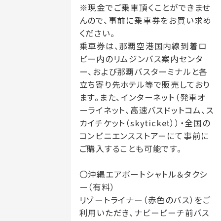
る宿泊料金には含まれておりません。
※現金でご乗車頂くことができませ
※宿泊税は、食事代・消費税等を除いた「素泊まり料
んので、事前に乗車券をお買い求め
金」を基準に算出し、千円未満は切り捨てとなります。
ください。
乗車券は、那覇空港国内線到着ロ
※税率が改定された場合は、予約日や支払日にかかわ
ビー内のリムジンバス案内センタ
らず、改定日以降のご宿泊分に新税率が適用されます。
ー、および那覇バスターミナルと各
立ち寄り先ホテル等で販売しており
※ハイアット リージェンシー 瀬良垣アイランド 沖縄で
ます。また、インターネット（発車オ
は、お客様と従業員の安全と健康を最優先事項とし、皆
ーライネット、高速バスドットコム、ス
さまに安心して施設をご利用いただくために、ハイアッ
カイチケット（skyticket））・全国の
コンビニエンスストアーにて事前に
トの衛生対策「グローバルケア＆クリーン」に基づき、衛
ご購入することも可能です。
生対策を実施してまいります。詳細はホテル公式ウェブ
サイトをご参照ください。
〇沖縄エアポートシャトル＆タクシ
ー（有料）
ホテルへのメッセージ機能は停止しておりますので、他
リゾートライナー（赤色のバス）をご
利用いただき、ナビービーチ前バス
にご要望がございましたら