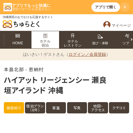
アプリでもっと快適に
×
アプリで開く
通知でセールも見逃さない
沖縄県民のおでかけを応援するサイト
マイページ
ホテル
ホテル
HOME
遊び・体験
ツア
宿泊
レストラン
はいさい！
ゲストさん（
ログイン／会員登録
）
本島北部 - 恩納村
ハイアット リージェンシー 瀬良
垣アイランド 沖縄
宿泊プラン
地図・
施設紹介
客室
写真
クチコミ
（8件）
アクセス