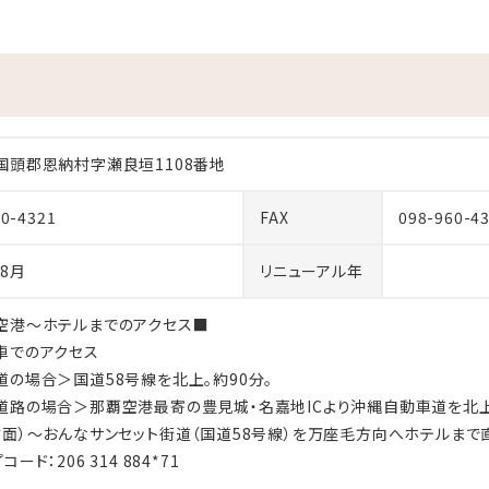
AR＞ 瀬良垣島を存分に楽 しむ
ール エリア
２０２６年１０月１２日 火・木・土・日・祝日
００
国頭郡恩納村字瀬良垣1108番地
催時刻並びに会場の変更等、イベント内容に変更が生じる場合がご
60-4321
FAX
098-960-4
ベントを一時中断、中止とさせていただきます。
させていただきます。
年8月
リニューアル年
空港～ホテルまでのアクセス■
車でのアクセス
27年2月1日以降のご宿泊より）□■
道の場合＞国道58号線を北上。約90分。
27年2月1日以降のご宿泊（滞在中のお客様を含む）より、1泊1名あ
道路の場合＞那覇空港最寄の豊見城・名嘉地ICより沖縄自動車道を北上
税を、チェックアウト時に別途申し受けます。なお、宿泊税は表示され
方面）～おんなサンセット街道（国道58号線）を万座毛方向へホテルまで直
ード：206 314 884*71
等を除いた「素泊まり料金」を基準に算出し、千円未満は切り捨てと