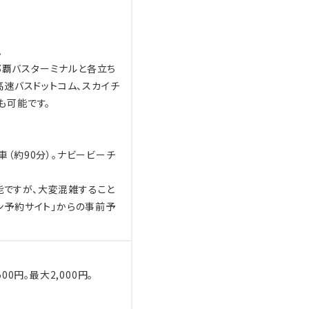
適用されます。
。
先事項とし、皆さまに安心して
那覇バスターミナルと各立ち
対策を実施してまいります。
高速バスドットコム、スカイチ
とも可能です。
（約90分）。ナビービーチ
）
能ですが、大変混雑すること
ン予約サイト」からの事前予
0円。最大2,000円。