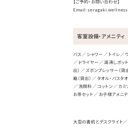
【ご予約・お問い合わせ】
Email: seragaki.wellne
客室設備・アメニティ
バス
シャワー
トイレ
ドライヤー
湯沸しポッ
出）
ズボンプレッサー（貸
箱（貸出）
タオル・バスタ
洗顔料
コットン
カミ
お茶セット
お子様アメニテ
大型の書机とデスクライト／