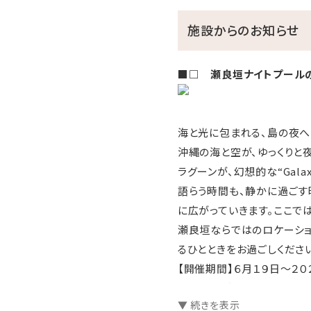
施設からのお知らせ
■□ 瀬良垣ナイトプール​
海と光に包まれる、島の夜へ
沖縄の海と空が、ゆっくりと
ラグーンが、幻想的な“Gal
語らう時間も、静かに過ごす
に広がっていきます。ここで
瀬良垣ならではのロケーショ
るひとときをお過ごしくださ
【開催期間】６月１９日～２０
【開催時間】１８：００〜２１：
▼ 続きを表示
【ナイトプール エリア】ザ ・ ア イ