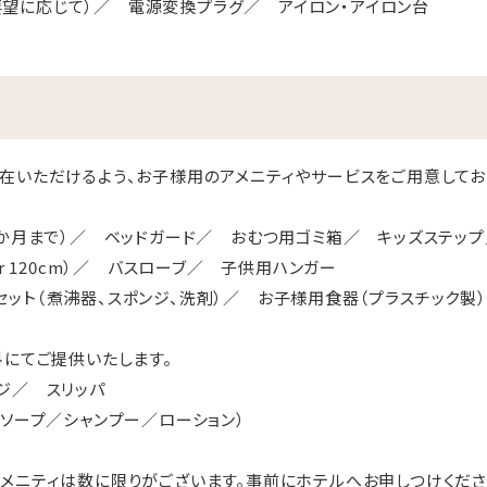
（ご要望に応じて）／ 電源変換プラグ／ アイロン・アイロン台
在いただけるよう、お子様用のアメニティやサービスをご用意してお
4か月まで）／ ベッドガード／ おむつ用ゴミ箱／ キッズステッ
or 120cm）／ バスローブ／ 子供用ハンガー
ット（煮沸器、スポンジ、洗剤）／ お子様用食器（プラスチック製
料にてご提供いたします。
ジ／ スリッパ
ーソープ／シャンプー／ローション）
メニティは数に限りがございます。事前にホテルへお申しつけくださ