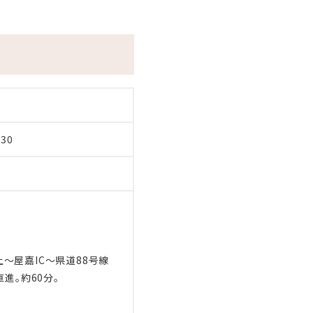
ざいます。
330
たりの宿泊料金に対して2％
～屋嘉IC～県道88号線
ている宿泊料金には含まれてお
進。約60分。
なります。