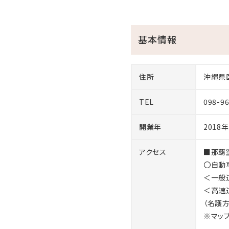
＜ISLANDS MUSIC＆B
基本情報
【DJ BGM】ザ・アイランドプ
【イべント日程】６月１９日～
【開催時間】１８：００〜２１：
住所
沖縄県
※開催予定のイベントは、開
TEL
098-9
※ 荒天 、雨天の場合は、イ
※荒天の場合は、遊泳中止と
開業年
2018
※宿泊者限定となります。
アクセス
■那覇
〇自動
■□ 宿泊税のご案内（20
＜一般
沖縄県の条例に基づき、20
＜高速
（上限2,000円）の宿泊
（名護
りません。
※マップコ
※宿泊税は、食事代・消費税