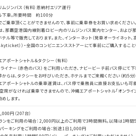
、予約日や支払日にかかわらず、改定日以降のご宿泊分に新税率が
リムジンバス（有料）恩納村エリア運行
ル下車。所要時間 約100分
でご乗車頂くことができませんので、事前に乗車券をお買い求めください
ー 瀬良垣アイランド 沖縄では、お客様と従業員の安全と健康を最優
は、那覇空港国内線到着ロビー内のリムジンバス案内センター、および
、ハイアットの衛生対策「グローバルケア＆クリーン」に基づき、衛生
ホテル等で販売しております。また、インターネット（発車オーライネット、
トをご参照ください。
skyticket））・全国のコンビニエンスストアーにて事前にご購入するこ
停止しておりますので、他にご要望がございましたら
エアポートシャトル＆タクシー（有料）
re@hyatt.com）にて承ります。
トライナー（赤色のバス）をご利用いただき、ナビービーチ前バス停にて下車
停からは、タクシーをお呼びいただき、ホテルまでご来館ください（約5分
エアポートシャトルの乗車運賃は、バス停で乗務員に直接お支払いも可
、空席がなければ乗車できませんので、沖縄エアポートシャトル「オンライ
勧めします。
,000円（207台）
ランをご利用の場合：2,000円以上のご利用で3時間無料。以降は1時間50
パーキングをご利用の場合：別途1日1,000円
他の外来利用：1時間500円（バレーパーキングはご利用いただけません）