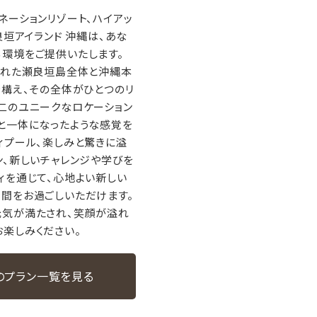
ネーションリゾート、ハイアッ
良垣アイランド 沖縄は、あな
環境をご提供いたします。
まれた瀬良垣島全体と沖縄本
を構え、その全体がひとつのリ
二のユニークなロケーション
と一体になったような感覚を
ィプール、楽しみと驚きに溢
ン、新しいチャレンジや学びを
ィを通じて、心地よい新しい
間をお過ごしいただけます。
元気が満たされ、笑顔が溢れ
楽しみください。
のプラン一覧を見る