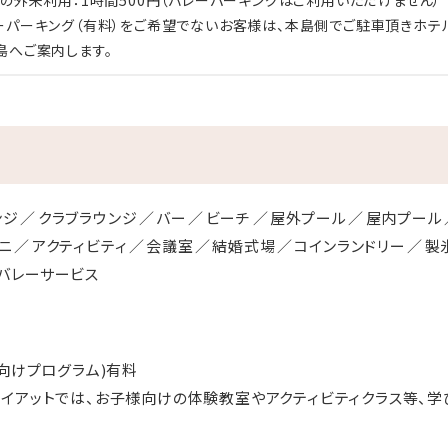
ーパーキング（有料）をご希望でないお客様は、本島側でご駐車頂きホテ
島へご案内します。
ンジ
クラブラウンジ
バー
ビーチ
屋外プール
屋内プール
ニ
アクティビティ
会議室
結婚式場
コインランドリー
製
バレーサービス
様向けプログラム)有料
イアットでは、お子様向けの体験教室やアクティビティクラス等、学