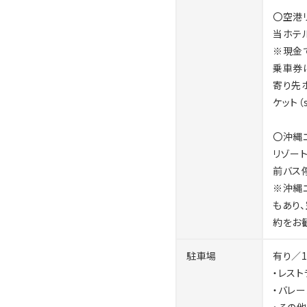
※税率が改定された場合は
〇空港
当ホテ
※現金
※ハイアット リージェンシ
乗車券
施設をご利用いただくために
寄り先
詳細はホテル公式ウェブサイ
ケット（
ホテルへのメッセージ機能は
〇沖縄
（seragaki.resortcent
リゾー
お気軽にお問合せ下さい。
前バス
※沖縄
もあり
約をお
駐車場
有り／1
・レスト
・バレー
・その