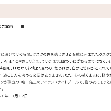
のご案内 □■
。
夜に溶けていく時間。グスクの趣を感じさせる石壁に囲まれたグスク
axy Pink”にやさしく染まっていきます。賑わいに委ねるのではなく
時間も、無理なく心地よく交わり、気づけば、自然と笑顔がこぼれて
は、過ごし方を決める必要はありません。ただ、心の赴くままに、軽や
ンが際立つ、唯一無二のアイランドナイトプールで、島の夜にそっと
い。
２６年１０月１２日
００
 ラ ン ド グ ス ク プ ー ル 、 ラ グ ー ン