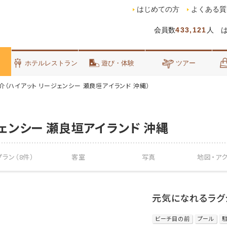
はじめての方
よくある質
会員数
433,121
人 
泊
ホテルレストラン
遊び・体験
ツアー
介（ハイアット リージェンシー 瀬良垣アイランド 沖縄）
ェンシー 瀬良垣アイランド 沖縄
ラン（8件）
客室
写真
地図・
ア
元気になれるラグ
ビーチ目の前
プール