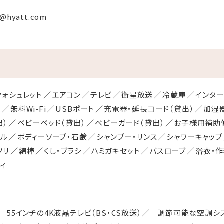
ss@hyatt.com
ウォシュレット
エアコン
テレビ
衛星放送
冷蔵庫
インター
ト
無料Wi-Fi
USBポート
充電器・延長コード（貸出）
加湿
出）
ベビーベッド（貸出）
ベビーガード（貸出）
お子様用補助
オル
ボディーソープ・石鹸
シャンプー・リンス
シャワーキャップ
ソリ
綿棒
くし・ブラシ
ハミガキセット
バスローブ
浴衣・
ィ
 55インチの4K液晶テレビ（BS・CS放送）／ 調節可能な空調シ