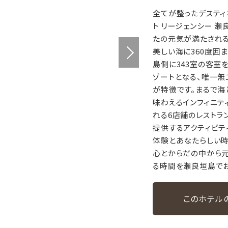
全てが整ったデスティ
ト リージェンシー 瀬
たの元気が満たされる
美しい海に360度囲
島側に343室の客室
ゾートとなる、唯一無
が特徴です。まるで海
味わえるインフィニテ
れる6店舗のレストラ
提供するアクティビテ
体験とあなたらしい時
心とからだの中から
る時間を瀬良垣島でお
このホテル