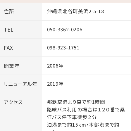
・荷物の発送、受け取りは承りません。
住所
沖縄県北谷町美浜2-5-18
・お支払い方法については、事前にメールでお送りする
オンライン上でのクレジットカード決済のみとなります。
TEL
050-3362-0206
現地でのお支払いは出来ません。
・ルームウェアのご用意がありませんのでご持参くださ
FAX
098-923-1751
い。
・滞在中の清掃、リネン及びアメニティの交換はありませ
開業年
2006年
ん。
・無料レンタカーサービスを終了いたします。
リニューアル年
2019年
※11月30日までのご宿泊のお客様で、8月8日以前(プラ
ン切替前)にレンタカーのご予約確約を頂いているお客
アクセス
那覇空港より車で約1時間
様については、引き続きご対応いたしますのでご安心下
路線バス利用の場合は１２０番で桑
江バス停下車徒歩２分
さい。
泊港まで約15km・本部港まで約