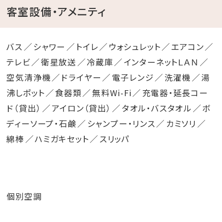
客室設備・アメニティ
■□■ 宿泊税のご案内（2027年2月1日以降のご宿泊
バス
シャワー
トイレ
ウォシュレット
エアコン
より） ■□■
テレビ
衛星放送
冷蔵庫
インターネットＬＡＮ
沖縄県の条例に基づき、2027年2月1日以降のご宿泊
空気清浄機
ドライヤー
電子レンジ
洗濯機
湯
（滞在中のお客様を含む）より、1泊1名あたりの宿泊料
沸しポット
食器類
無料Wi-Fi
充電器・延長コー
金に対して2％（上限2,000円）の宿泊税をご宿泊代とは
ド（貸出）
アイロン（貸出）
タオル・バスタオル
ボ
別途申し受ける場合がございます。
ディーソープ・石鹸
シャンプー・リンス
カミソリ
綿棒
ハミガキセット
スリッパ
個別空調