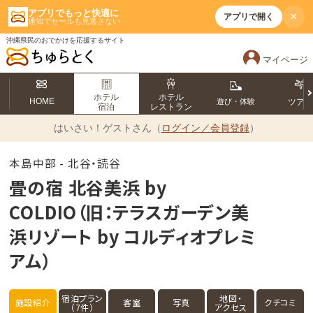
アプリでもっと快適に
×
アプリで開く
通知でセールも見逃さない
沖縄県民のおでかけを応援するサイト
マイページ
ホテル
ホテル
HOME
遊び・体験
ツア
宿泊
レストラン
はいさい！
ゲストさん（
ログイン／会員登録
）
本島中部 - 北谷・読谷
畳の宿 北谷美浜 by
COLDIO（旧：テラスガーデン美
浜リゾート by コルディオプレミ
アム）
宿泊プラン
地図・
施設紹介
客室
写真
クチコミ
（7件）
アクセス