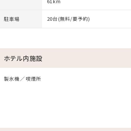
61km
サービス内容の変更に伴うキャンセルをご希望される場
合には、無料でキャンセルを承りますので下記お問い合
駐車場
20台(無料/要予約)
わせ先までご連絡ください。既にご予約済のお客様でお
問い合わせがある場合、また9月1日以降にご利用予定
のお客様でご質問などもございましたらお問い合わせく
ださい。
ホテル内施設
【ご予約済のお客様向け：本件に関するお問い合わせ
先】
製氷機
喫煙所
電話番号：098-926-1214
メール：info@terrace-garden.com
今後も変わらぬご愛顧を賜りますよう心よりお願い申し
上げます。