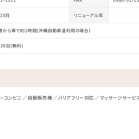
51-1511
FAX
0980-51-1
年10月
リニューアル年
港から車で約1時間(沖縄自動車道利用の場合)
30台(無料)
・コンビニ
自動販売機
バリアフリー対応
マッサージサービ