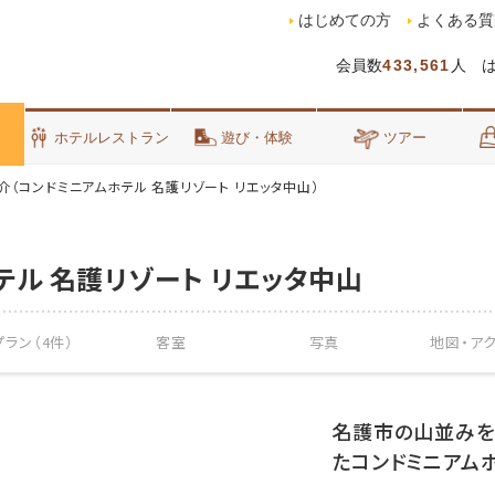
はじめての方
よくある質
会員数
433,561
人 
泊
ホテルレストラン
遊び・体験
ツアー
介（コンドミニアムホテル 名護リゾート リエッタ中山）
テル 名護リゾート リエッタ中山
ラン（4件）
客室
写真
地図・
ア
名護市の山並みを
たコンドミニアムホ