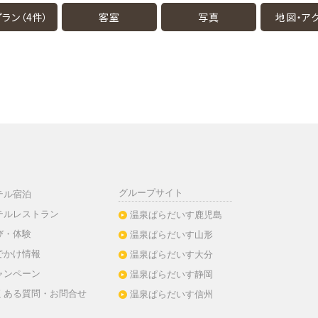
ラン（4件）
客室
写真
地図・
ア
グループサイト
テル宿泊
テルレストラン
温泉ぱらだいす鹿児島
び・体験
温泉ぱらだいす山形
でかけ情報
温泉ぱらだいす大分
ャンペーン
温泉ぱらだいす静岡
くある質問・お問合せ
温泉ぱらだいす信州