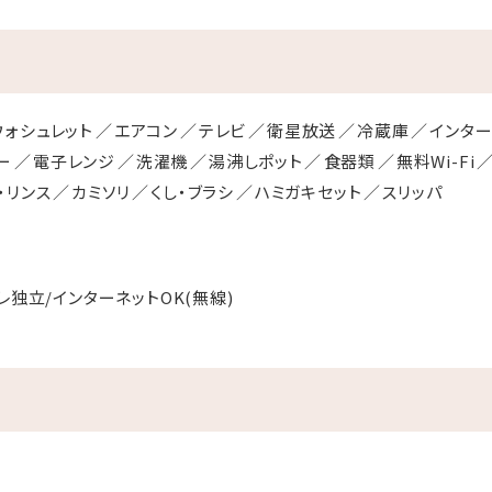
ウォシュレット
エアコン
テレビ
衛星放送
冷蔵庫
インター
ー
電子レンジ
洗濯機
湯沸しポット
食器類
無料Wi-Fi
・リンス
カミソリ
くし・ブラシ
ハミガキセット
スリッパ
レ独立/インターネットOK(無線)