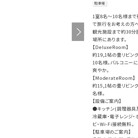
駐車場
1室8名～10名様ま
で旅行をお考えの方へ
観光施設まで約30分
場所にあります。
【DeluxeRoom】
約19,1帖の畳リビ
10名様。バルコニー
爽やか。
【ModerateRoom】
約15,1帖の畳リビン
名様。
【設備ご案内】
●キッチン(調理器具
冷蔵庫・電子レンジ・
ビ・Wi-Fi接続無料。
【駐車場のご案内】