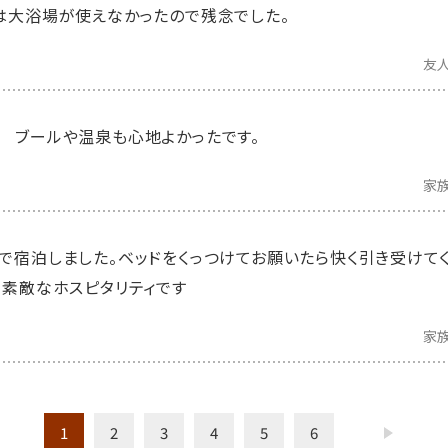
は大浴場が使えなかったので残念でした。
友
 ブールや温泉も心地よかったです。
家
で宿泊しました。ベッドをくっつけてお願いたら快く引き受けて
で素敵なホスピタリティです
家
1
2
3
4
5
6