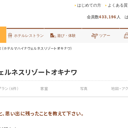
はじめての方
よくある質
会員数
433,196
人 
泊
ホテルレストラン
遊び・体験
ツアー
ミ（ホテルマハイナウェルネスリゾートオキナワ）
ェルネスリゾートオキナワ
ラン（6件）
客室
写真
地図・
ア
こと、思い出に残ったことを教えて下さい。