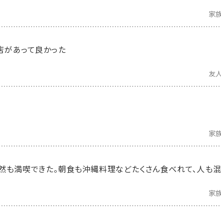
家
店があって良かった
友
家
然も満喫できた。朝食も沖縄料理などたくさん食べれて、人も混
家