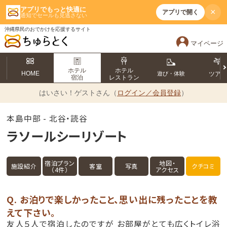
アプリでもっと快適に
×
アプリで開く
通知でセールも見逃さない
沖縄県民のおでかけを応援するサイト
マイページ
ホテル
ホテル
HOME
遊び・体験
ツア
宿泊
レストラン
はいさい！
ゲストさん（
ログイン／会員登録
）
本島中部 - 北谷・読谷
ラソールシーリゾート
宿泊プラン
地図・
施設紹介
客室
写真
クチコミ
（4件）
アクセス
Q. お泊りで楽しかったこと、思い出に残ったことを教
えて下さい。
友人５人で宿泊したのですが お部屋がとても広くトイレ浴