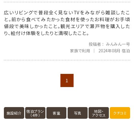
広いリビングで普段全く見ないTVをみながら雑談したこ
と。前から食べてみたかった食材を使ったお料理がお手頃
値段で美味しかったこと。観光エリアで瀬戸物を購入した
り、絵付け体験をしたりと満喫したこと。
投稿者
みんみん一号
家族で利用
2024年08月 宿泊
1
宿泊プラン
地図・
施設紹介
客室
写真
クチコミ
（4件）
アクセス