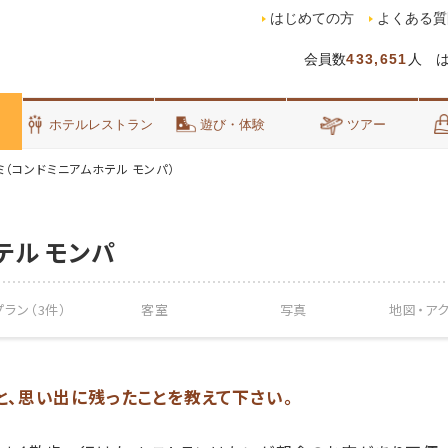
はじめての方
よくある質
会員数
433,651
人 
泊
ホテルレストラン
遊び・体験
ツアー
ミ（コンドミニアムホテル モンパ）
テル モンパ
ラン（3件）
客室
写真
地図・
ア
こと、思い出に残ったことを教えて下さい。