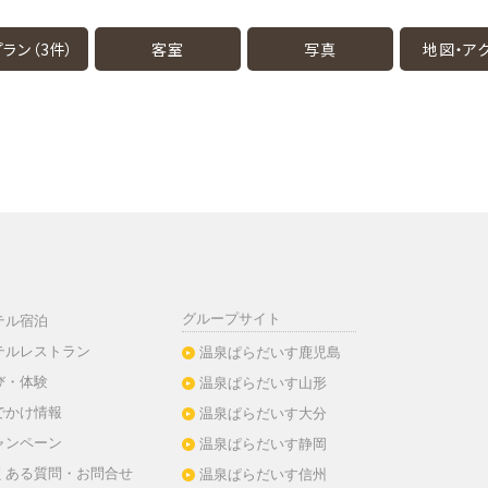
ラン（3件）
客室
写真
地図・
ア
グループサイト
テル宿泊
テルレストラン
温泉ぱらだいす鹿児島
び・体験
温泉ぱらだいす山形
でかけ情報
温泉ぱらだいす大分
ャンペーン
温泉ぱらだいす静岡
くある質問・お問合せ
温泉ぱらだいす信州