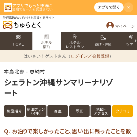
アプリでもっと快適に
×
アプリで開く
通知でセールも見逃さない
沖縄県民のおでかけを応援するサイト
マイページ
ホテル
ホテル
HOME
遊び・体験
ツア
宿泊
レストラン
はいさい！
ゲストさん（
ログイン／会員登録
）
本島北部 - 恩納村
シェラトン沖縄サンマリーナリゾ
ート
宿泊プラン
地図・
施設紹介
客室
写真
クチコミ
（4件）
アクセス
Q. お泊りで楽しかったこと、思い出に残ったことを教