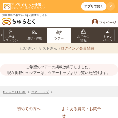
アプリでもっと快適に
×
アプリで開く
通知でセールも見逃さない
沖縄県民のおでかけを応援するサイト
マイページ
ホテル
おでかけ
キャン
遊び・体験
ツアー
レストラン
情報
ペーン
はいさい！
ゲストさん（
ログイン／会員登録
）
ご希望のツアーの掲載は終了しました。
現在掲載中のツアーは、ツアートップよりご覧いただけます。
ちゅらとくHOME
ツアートップ
初めての方へ
よくある質問・お問合
せ