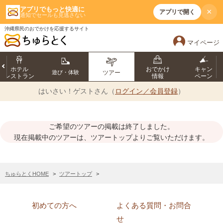
アプリでもっと快適に
×
アプリで開く
通知でセールも見逃さない
沖縄県民のおでかけを応援するサイト
マイページ
ホテル
おでかけ
キャン
遊び・体験
ツアー
レストラン
情報
ペーン
はいさい！
ゲストさん（
ログイン／会員登録
）
ご希望のツアーの掲載は終了しました。
現在掲載中のツアーは、ツアートップよりご覧いただけます。
ちゅらとくHOME
ツアートップ
初めての方へ
よくある質問・お問合
せ