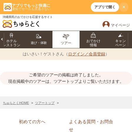
アプリでもっと快適に
×
アプリで開く
通知でセールも見逃さない
沖縄県民のおでかけを応援するサイト
マイページ
ホテル
おでかけ
キャン
遊び・体験
ツアー
レストラン
情報
ペーン
はいさい！
ゲストさん（
ログイン／会員登録
）
ご希望のツアーの掲載は終了しました。
現在掲載中のツアーは、ツアートップよりご覧いただけます。
ちゅらとくHOME
ツアートップ
初めての方へ
よくある質問・お問合
せ