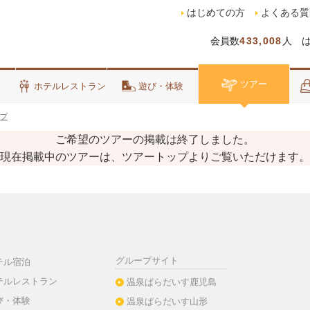
はじめての方
よくある質
会員数
433,008
人 
ツアー
泊
ホテルレストラン
遊び・体験
プ
ご希望のツアーの掲載は終了しました。
現在掲載中のツアーは、ツアートップよりご覧いただけます。
グループサイト
テル宿泊
テルレストラン
温泉ぱらだいす鹿児島
び・体験
温泉ぱらだいす山形