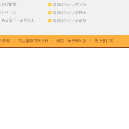
でかけ情報
温泉ぱらだいす大分
ャンペーン
温泉ぱらだいす静岡
くある質問・お問合せ
温泉ぱらだいす信州
告掲載
│
個人情報保護方針
│
標識・旅行業約款
│
旅行条件書
│