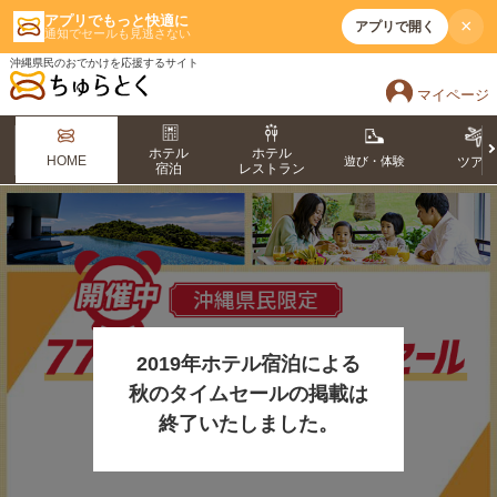
アプリでもっと快適に
×
アプリで開く
通知でセールも見逃さない
沖縄県民のおでかけを応援するサイト
マイページ
ホテル
ホテル
HOME
遊び・体験
ツア
宿泊
レストラン
2019年ホテル宿泊による
秋のタイムセールの掲載は
終了いたしました。