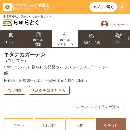
アプリでもっと快適に
×
アプリで開く
通知でセールも見逃さない
沖縄県民のおでかけを応援するサイト
マイページ
ホテル
ホテル
HOME
遊び・体験
ツアー
宿泊
レストラン
キタナカガーデン
（ブッフェ）
EMウェルネス 暮らしの発酵ライフスタイルリゾート（中
部）
所在地：
沖縄県中頭郡北中城村字喜舎場1478番地
地図
クチコミをみる
このホテルのレストラン一覧へ
プラン
お店紹介
地図
クチコミ