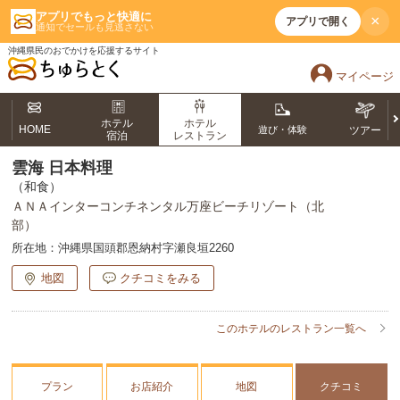
アプリでもっと快適に
×
アプリで開く
通知でセールも見逃さない
沖縄県民のおでかけを応援するサイト
マイページ
ホテル
ホテル
HOME
遊び・体験
ツアー
宿泊
レストラン
雲海 日本料理
（和食）
ＡＮＡインターコンチネンタル万座ビーチリゾート（北
部）
所在地：
沖縄県国頭郡恩納村字瀬良垣2260
地図
クチコミをみる
このホテルのレストラン一覧へ
プラン
お店紹介
地図
クチコミ