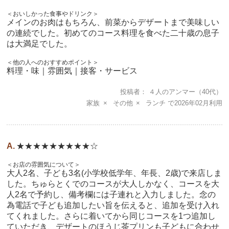
＜おいしかった食事やドリンク＞
メインのお肉はもちろん、前菜からデザートまで美味しい
の連続でした。初めてのコース料理を食べた二十歳の息子
は大満足でした。
＜他の人へのおすすめポイント＞
料理・味｜雰囲気｜接客・サービス
投稿者
４人のアンマー
（40代）
家族
その他
ランチ
2026年02月
★★★★★★★★★☆
＜お店の雰囲気について＞
大人2名、子ども3名(小学校低学年、年長、2歳)で来店しま
した。ちゅらとくでのコースが大人しかなく、コースを大
人2名で予約し、備考欄には子連れと入力しました。念の
為電話で子ども追加したい旨を伝えると、追加を受け入れ
てくれました。さらに着いてから同じコースを1つ追加し
ていただき、デザートのほうじ茶プリンも子どもに合わせ