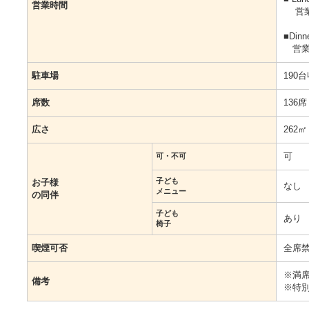
営業時間
営業時
■Din
営業時間
駐車場
190
席数
136席
広さ
262㎡
可
可・不可
子ども
お子様
なし
メニュー
の同伴
子ども
あり
椅子
喫煙可否
全席
※満
備考
※特