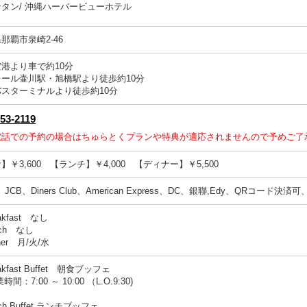
タン/ 沖縄ハーバービューホテル
那覇市泉崎2-46
港より車で約10分
レール壷川駅・旭橋駅より徒歩約10分
スターミナルより徒歩約10分
853-2119
電話での予約の場合はちゅらとくプランや特典が適応されませんので予めご了
】￥3,600 【ランチ】￥4,000 【ディナー】￥5,500
、JCB、Diners Club、American Express、DC、銀聯,Edy、QRコード
eakfast なし
nch なし
nner 月/火/水
eakfast Buffet 朝食ブッフェ
：7:00 ～ 10:00 （L.O.9:30)
nch Buffet ランチブッフェ