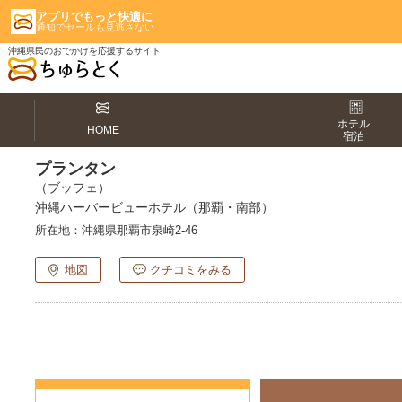
アプリでもっと快適に
通知でセールも見逃さない
沖縄県民のおでかけを応援するサイト
ホテル
HOME
宿泊
プランタン
（ブッフェ）
沖縄ハーバービューホテル（那覇・南部）
所在地：
沖縄県那覇市泉崎2-46
地図
クチコミをみる