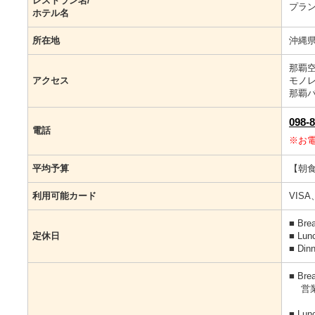
レストラン名/
プラン
ホテル名
所在地
沖縄県
那覇空
アクセス
モノ
那覇バ
098-
電話
※お
平均予算
【朝食
利用可能カード
VISA
■ Br
定休日
■ Lu
■ Di
■ Br
営業時間
■ Lu