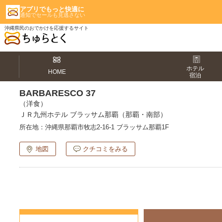
アプリでもっと快適に
通知でセールも見逃さない
沖縄県民のおでかけを応援するサイト
ホテル
HOME
宿泊
BARBARESCO 37
（洋食）
ＪＲ九州ホテル ブラッサム那覇（那覇・南部）
所在地：
沖縄県那覇市牧志2-16-1 ブラッサム那覇1F
地図
クチコミをみる