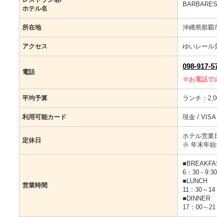
BARBARE
ホテル名
所在地
沖縄県那覇市
アクセス
ゆいレール
098-917-5
電話
※お電話で
平均予算
ランチ：2,0
利用可能カード
現金 / VISA /
ホテル営業
定休日
※ 年末年
■BREAKFA
6：30 - 9:30
■LUNCH
営業時間
11：30～14：3
■DINNER
17：00～21：3