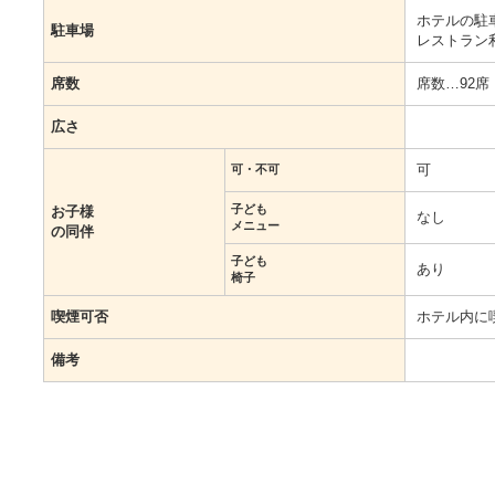
ホテルの駐
駐車場
レストラン
席数
席数…92席
広さ
可
可・不可
子ども
お子様
なし
メニュー
の同伴
子ども
あり
椅子
喫煙可否
ホテル内に
備考