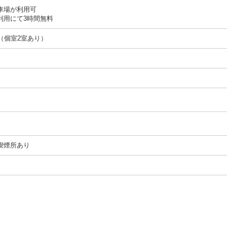
車場が利用可
利用にて3時間無料
（個室2室あり）
喫煙所あり