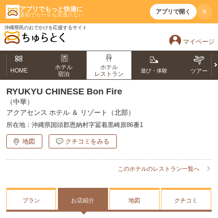
アプリでもっと快適に
×
アプリで開く
通知でセールも見逃さない
沖縄県民のおでかけを応援するサイト
マイページ
ホテル
ホテル
HOME
遊び・体験
ツアー
宿泊
レストラン
RYUKYU CHINESE Bon Fire
（中華）
アクアセンス ホテル ＆ リゾート（北部）
所在地：
沖縄県国頭郡恩納村字冨着黒崎原86番1
地図
クチコミをみる
このホテルのレストラン一覧へ
プラン
お店紹介
地図
クチコミ