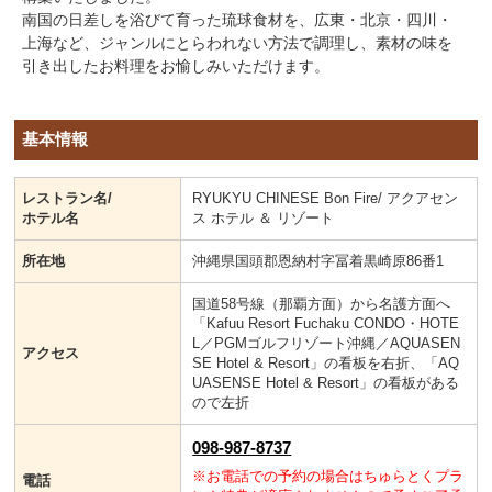
南国の日差しを浴びて育った琉球食材を、広東・北京・四川・
上海など、ジャンルにとらわれない方法で調理し、素材の味を
引き出したお料理をお愉しみいただけます。
基本情報
レストラン名/
RYUKYU CHINESE Bon Fire/ アクアセン
ホテル名
ス ホテル ＆ リゾート
所在地
沖縄県国頭郡恩納村字冨着黒崎原86番1
国道58号線（那覇方面）から名護方面へ
「Kafuu Resort Fuchaku CONDO・HOTE
L／PGMゴルフリゾート沖縄／AQUASEN
アクセス
SE Hotel & Resort」の看板を右折、「AQ
UASENSE Hotel & Resort」の看板がある
ので左折
098-987-8737
※お電話での予約の場合はちゅらとくプラ
電話