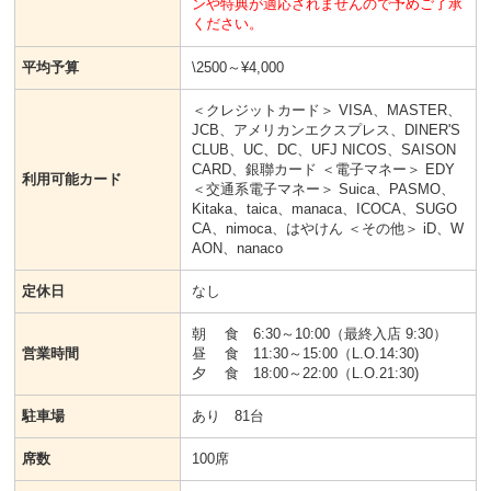
ンや特典が適応されませんので予めご了承
ください。
平均予算
\2500～¥4,000
＜クレジットカード＞ VISA、MASTER、
JCB、アメリカンエクスプレス、DINER'S
CLUB、UC、DC、UFJ NICOS、SAISON
CARD、銀聯カード ＜電子マネー＞ EDY
利用可能カード
＜交通系電子マネー＞ Suica、PASMO、
Kitaka、taica、manaca、ICOCA、SUGO
CA、nimoca、はやけん ＜その他＞ iD、W
AON、nanaco
定休日
なし
朝 食 6:30～10:00（最終入店 9:30）
営業時間
昼 食 11:30～15:00（L.O.14:30)
夕 食 18:00～22:00（L.O.21:30)
駐車場
あり 81台
席数
100席