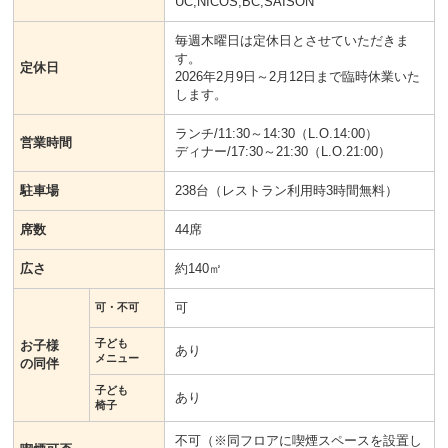
UC,NICOS,BC,SAISON
毎週木曜日は定休日とさせていただきま
す。
定休日
2026年2月9日～2月12日まで臨時休業いた
します。
ランチ/11:30～14:30（L.O.14:00）
営業時間
ディナー/17:30～21:30（L.O.21:00）
駐車場
238台（レストラン利用時3時間無料）
席数
44席
広さ
約140㎡
可
可・不可
子ども
お子様
あり
メニュー
の同伴
子ども
あり
椅子
不可（※同フロアに喫煙スペースを設置し