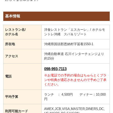
基本情報
レストラン名/
洋食レストラン「エスカーレ」/ ホテルモ
ホテル名
ントレ沖縄 スパ＆リゾート
所在地
沖縄県国頭郡恩納村字冨着1550-1
沖縄自動車道 石川インターチェンジより
アクセス
約15分
098-993-7113
※お電話での予約の場合はちゅらとくプラ
電話
ンや特典が適応されませんので予めご了承
ください。
ランチ ： 4,500円 ディナー：10,000
平均予算
円
AMEX,JCB,VISA,MASTER,DINERS,DC,
利用可能カード