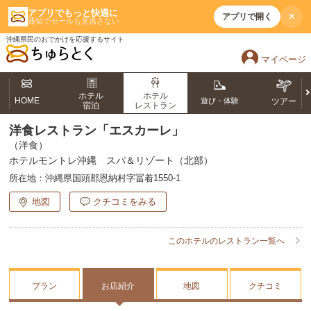
アプリでもっと快適に
×
アプリで開く
通知でセールも見逃さない
沖縄県民のおでかけを応援するサイト
マイページ
ホテル
ホテル
HOME
遊び・体験
ツアー
宿泊
レストラン
洋食レストラン「エスカーレ」
（洋食）
ホテルモントレ沖縄 スパ＆リゾート（北部）
所在地：
沖縄県国頭郡恩納村字冨着1550-1
地図
クチコミをみる
このホテルのレストラン一覧へ
プラン
お店紹介
地図
クチコミ