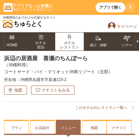
アプリでもっと快適に
×
アプリで開く
通知でセールも見逃さない
沖縄県民のおでかけを応援するサイト
マイページ
ホテル
ホテル
HOME
遊び・体験
ツアー
宿泊
レストラン
浜辺の居酒屋 喜瀬のちんぼーら
（沖縄料理）
コートヤード・バイ・マリオット沖縄リゾート（北部）
所在地：
沖縄県名護市字喜瀬115-2
地図
クチコミをみる
このホテルのレストラン一覧へ
プラン
お店紹介
メニュー
地図
クチコミ