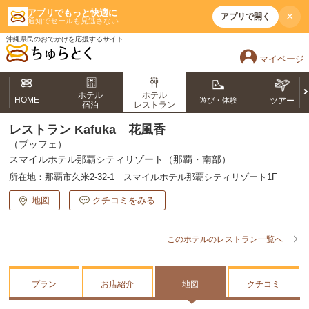
アプリでもっと快適に
×
アプリで開く
通知でセールも見逃さない
沖縄県民のおでかけを応援するサイト
マイページ
ホテル
ホテル
HOME
遊び・体験
ツアー
宿泊
レストラン
レストラン Kafuka 花風香
（ブッフェ）
スマイルホテル那覇シティリゾート（那覇・南部）
所在地：
那覇市久米2-32-1 スマイルホテル那覇シティリゾート1F
地図
クチコミをみる
このホテルのレストラン一覧へ
プラン
お店紹介
地図
クチコミ