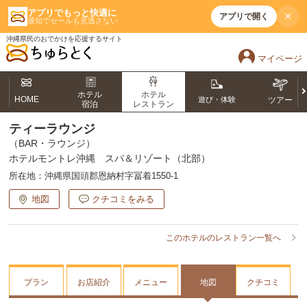
アプリでもっと快適に
×
アプリで開く
通知でセールも見逃さない
沖縄県民のおでかけを応援するサイト
マイページ
ホテル
ホテル
HOME
遊び・体験
ツアー
宿泊
レストラン
ティーラウンジ
（BAR・ラウンジ）
ホテルモントレ沖縄 スパ＆リゾート（北部）
所在地：
沖縄県国頭郡恩納村字冨着1550-1
地図
クチコミをみる
このホテルのレストラン一覧へ
プラン
お店紹介
メニュー
地図
クチコミ