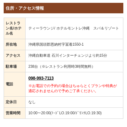
住所・アクセス情報
レストラ
ン名/ホテ
ティーラウンジ/ ホテルモントレ沖縄 スパ＆リゾート
ル名
所在地
沖縄県国頭郡恩納村字冨着1550-1
アクセス
沖縄自動車道 石川インターチェンジより約15分
駐車場
238台（※レストラン利用時3時間無料）
098-993-7113
電話
※お電話での予約の場合はちゅらとくプランや特典が
適応されませんので予めご了承ください。
定休日
なし
営業時間
10:00～20:00(ﾌｰﾄﾞLO.19:00/ﾄﾞﾘﾝｸLO.19:30)