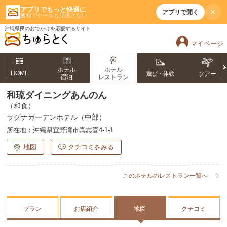
アプリでもっと快適に
×
アプリで開く
通知でセールも見逃さない
沖縄県民のおでかけを応援するサイト
マイページ
ホテル
ホテル
HOME
遊び・体験
ツアー
宿泊
レストラン
和琉ダイニングあんのん
（和食）
ラグナガーデンホテル（中部）
所在地：
沖縄県宜野湾市真志喜4-1-1
地図
クチコミをみる
このホテルのレストラン一覧へ
プラン
お店紹介
地図
クチコミ