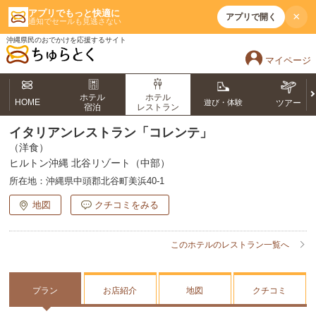
アプリでもっと快適に
×
アプリで開く
通知でセールも見逃さない
沖縄県民のおでかけを応援するサイト
マイページ
ホテル
ホテル
HOME
遊び・体験
ツアー
宿泊
レストラン
イタリアンレストラン「コレンテ」
（洋食）
ヒルトン沖縄 北谷リゾート（中部）
所在地：
沖縄県中頭郡北谷町美浜40-1
地図
クチコミをみる
このホテルのレストラン一覧へ
プラン
お店紹介
地図
クチコミ