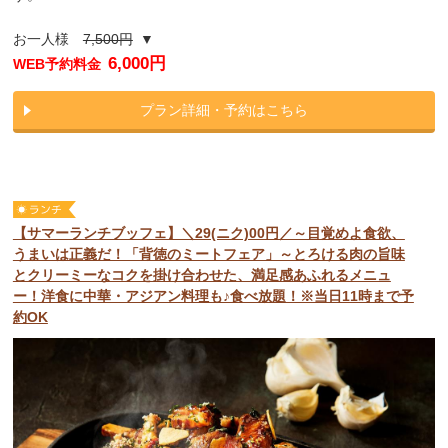
お一人様
7,500円
▼
6,000円
WEB予約料金
プラン詳細・予約はこちら
【サマーランチブッフェ】＼29(ニク)00円／～目覚めよ食欲、
うまいは正義だ！「背徳のミートフェア」～とろける肉の旨味
とクリーミーなコクを掛け合わせた、満足感あふれるメニュ
ー！洋食に中華・アジアン料理も♪食べ放題！※当日11時まで予
約OK