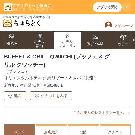
アプリでもっと快適に
×
アプリで開く
通知でセールも見逃さない
沖縄県民のおでかけを応援するサイト
マイページ
ホテル
ホテル
HOME
遊び・体験
ツアー
宿泊
レストラン
BUFFET & GRILL QWACHI (ブッフェ & グ
リル クワッチー)
（ブッフェ）
オリエンタルホテル 沖縄リゾート＆スパ（北部）
所在地：
沖縄県名護市喜瀬1490-1
地図
クチコミをみる
このホテルのレストラン一覧へ
プラン
お店紹介
地図
クチコミ