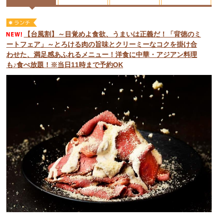
【台風割】～目覚めよ食欲、うまいは正義だ！「背徳のミ
ートフェア」～とろける肉の旨味とクリーミーなコクを掛け合
わせた、満足感あふれるメニュー！洋食に中華・アジアン料理
も♪食べ放題！※当日11時まで予約OK