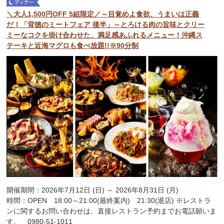
＼大人1,500円OFF 5組限定／～目覚めよ食欲、うまいは正義
だ！「背徳のミートフェア 後半」～とろける肉の旨味とクリー
ミーなコクを掛け合わせた、満足感あふれるメニュー！沖縄ス
テーキと近海マグロも食べ放題!!※90分制
開催期間：2026年7月12日 (日) ～ 2026年8月31日 (月)
時間：OPEN 18:00～21:00(最終案内) 21:30(退店) ※レストラ
ンに関するお問い合わせは、直接レストラン予約までお電話願いま
す。 0980-51-1011