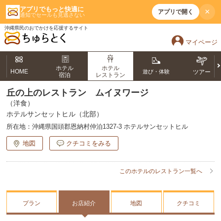
アプリでもっと快適に
×
アプリで開く
通知でセールも見逃さない
沖縄県民のおでかけを応援するサイト
マイページ
ホテル
ホテル
HOME
遊び・体験
ツアー
宿泊
レストラン
丘の上のレストラン ムイヌワージ
（洋食）
ホテルサンセットヒル（北部）
所在地：
沖縄県国頭郡恩納村仲泊1327-3 ホテルサンセットヒル
地図
クチコミをみる
このホテルのレストラン一覧へ
プラン
お店紹介
地図
クチコミ