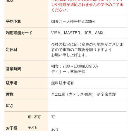
電話
ンや特典が適応されませんので予めご了承
ください。
平均予算
朝食お一人様平均2,200円
利用可能カード
VISA、MASTER、JCB、AMX
今後の状況に応じ変更の可能性がございま
定休日
すので事前のご確認を賜りますよう
お願い申し上げます。
朝食：7:00～10:00(LO9:30)
営業時間
ディナー：季節開催
駐車場
無料駐車場有
席数
全131席（内テラス40席） ※全席禁煙
広さ
可
可・不可
子ども
お子様
あり