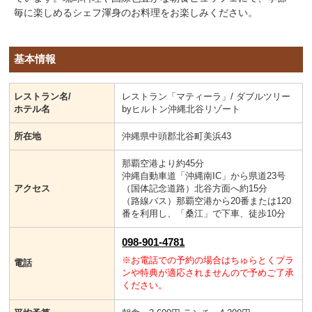
毎に楽しめるシェフ渾身のお料理をお楽しみください。
基本情報
レストラン名/
レストラン「マティーラ」/ ダブルツリー
ホテル名
byヒルトン沖縄北谷リゾート
所在地
沖縄県中頭郡北谷町美浜43
那覇空港より約45分
沖縄自動車道「沖縄南IC」から県道23号
アクセス
（国体記念道路）北谷方面へ約15分
（路線バス）那覇空港から20番または120
番を利用し、「桑江」で下車、徒歩10分
098-901-4781
※お電話での予約の場合はちゅらとくプラ
電話
ンや特典が適応されませんので予めご了承
ください。