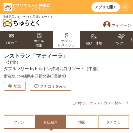
アプリでもっと快適に
×
アプリで開く
通知でセールも見逃さない
沖縄県民のおでかけを応援するサイト
マイページ
ホテル
ホテル
HOME
遊び・体験
ツアー
宿泊
レストラン
レストラン「マティーラ」
（洋食）
ダブルツリー byヒルトン沖縄北谷リゾート（中部）
所在地：
沖縄県中頭郡北谷町美浜43
地図
クチコミをみる
このホテルのレストラン一覧へ
プラン
お店紹介
地図
クチコミ