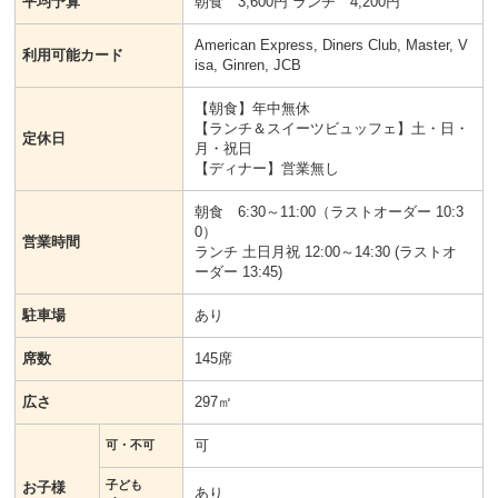
平均予算
朝食 3,600円 ランチ 4,200円
American Express, Diners Club, Master, V
利用可能カード
isa, Ginren, JCB
【朝食】年中無休
【ランチ＆スイーツビュッフェ】土・日・
定休日
月・祝日
【ディナー】営業無し
朝食 6:30～11:00（ラストオーダー 10:3
0）
営業時間
ランチ 土日月祝 12:00～14:30 (ラストオ
ーダー 13:45)
駐車場
あり
席数
145席
広さ
297㎡
可
可・不可
子ども
お子様
あり