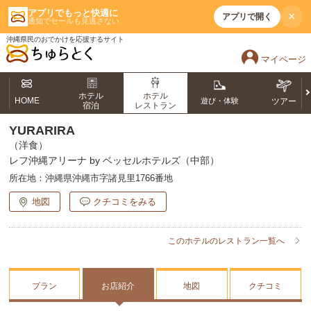
アプリでもっと快適に
×
アプリで開く
通知でセールも見逃さない
沖縄県民のおでかけを応援するサイト
マイページ
ホテル
ホテル
HOME
遊び・体験
ツアー
宿泊
レストラン
YURARIRA
（洋食）
レフ沖縄アリーナ by ベッセルホテルズ（中部）
所在地：
沖縄県沖縄市字諸見里1766番地
地図
クチコミをみる
このホテルのレストラン一覧へ
プラン
お店紹介
地図
クチコミ